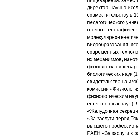
пищеварения, замести
директор Научно-иссл
совместительству в 1
педагогического унив
геолого-географическ
молекулярно-генетич
видообразования, ис
современных техноло
их механизмов, нанот
физиология пищеварен
биологических наук (1
свидетельства на изо
комиссии «Физиологи
физиологическим наук
естественных наук (1
«Желудочная секреци
«За заслуги перед То
высшего профессиона
РАЕН «За заслуги в р