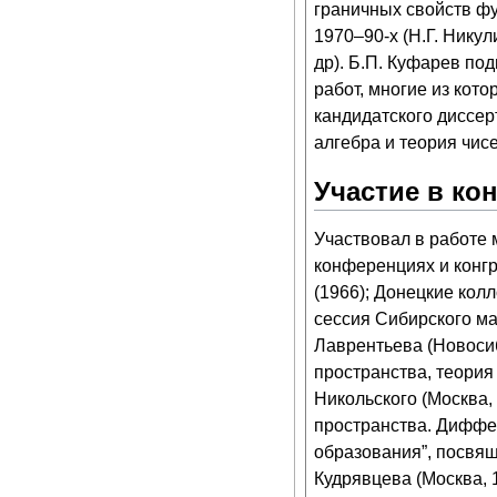
граничных свойств ф
1970–90-х (Н.Г. Никул
др). Б.П. Куфарев под
работ, многие из кот
кандидатского диссер
алгебра и теория чис
Участие в ко
Участвовал в работе
конференциях и конгр
(
1966
); Донецкие кол
сессия Сибирского ма
Лаврентьева (Новоси
пространства, теория
Никольского (Москва,
пространства. Диффе
образования”, посвя
Кудрявцева (Москва,