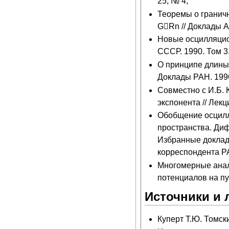
25, № 4;
Теоремы о гранич
GRn // Доклады А
Новые осцилляцио
СССР. 1990. Том 3
О принципе длины
Доклады РАН. 1996
Совместно с И.Б.
экспонента // Лек
Обобщение осцилл
пространства. Ди
Избранные доклад
корреспондента РА
Многомерные анал
потенциалов на пу
Источники и 
Куперт Т.Ю. Томски