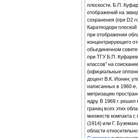
плоскости. Б.П. Куфа
отображений на эквид
сохранения (при D2 
Каратеодори плоской 
при отображении обла
концентрирующего от
объединенном совете
при
ТГУ
Б.П. Куфарев
классов” на соискани
(официальные оппоне
доцент В.К. Ионин; у
написанных в 1960-е
метризацию пространс
ядру. В
1969
г. решил
границ всех этих обл
множеств компакта с
(1914) или Г. Буземан
области относительно