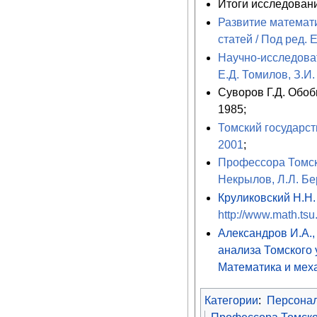
Итоги исследовани
Развитие математи
статей / Под ред. 
Научно-исследоват
Е.Д. Томилов, З.И.
Суворов Г.Д. Обо
1985;
Томский государст
2001
;
Профессора Томско
Некрылов, Л.Л. Бер
Круликовский Н.Н.
http://www.math.ts
Александров И.А.,
анализа Томского 
Математика и меха
Категории
:
Персона