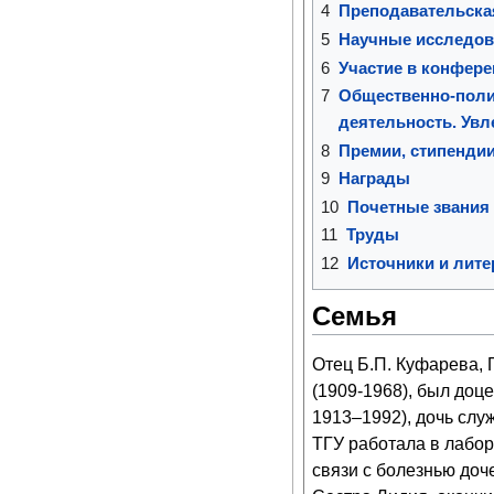
4
Преподавательска
5
Научные исследов
6
Участие в конфер
7
Общественно-поли
деятельность. Увл
8
Премии, стипенди
9
Награды
10
Почетные звания
11
Труды
12
Источники и лите
Семья
Отец Б.П. Куфарева,
(1909-1968), был доц
1913–1992), дочь слу
ТГУ
работала в лабора
связи с болезнью доче