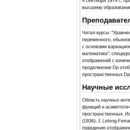
4 сентября
1974
г., п
высшему образован
Преподавател
Читал курсы: “Уравне
переменного, обыкно
с основами вариацион
математика”; спецкур
отображений с конеч
продолжение Dp отоб
пространственных Dp 
Научные исс
Область научных инте
функций и асимптотич
пространственных. Ис
(
1936
), J. Lelong-Fer
поведения отображен