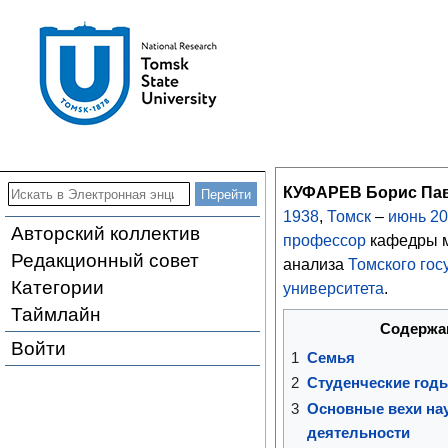
КУФАРЕВ Борис Па
1938
,
Томск
–
июнь
20
Авторский коллектив
профессор
кафедры м
Редакционный совет
анализа
Томского гос
Категории
университета
.
Таймлайн
Содержа
Войти
1
Семья
2
Студенческие год
3
Основные вехи на
деятельности