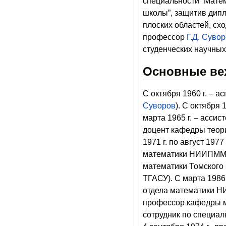
специальности “Матем
школы”, защитив дипл
плоских областей, сх
профессор
Г.Д. Суво
студенческих научных
Основные вех
С октября 1960 г. – 
Суворов
). С октября
марта
1965
г. – ассист
доцент
кафедры теор
1971
г. по
август
1977
математики
НИИПМ
математики Томского
ТГАСУ). С
марта
1986
отдела математики
Н
профессор
кафедры м
сотрудник по специал