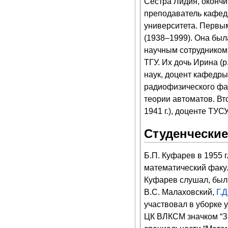
Сестра Лидия, оконч
преподаватель кафед
университета. Первы
(1938–1999). Она был
научным сотрудником
ТГУ
. Их дочь Ирина (
наук, доцент
кафедры 
радиофизического фа
теории автоматов. Вт
1941 г.), доценте ТУС
Студенческие
Б.П. Куфарев в 1955 
математический факу
Куфарев слушал, бы
В.С. Малаховский,
Г.
участвовал в уборке 
ЦК ВЛКСМ значком “За