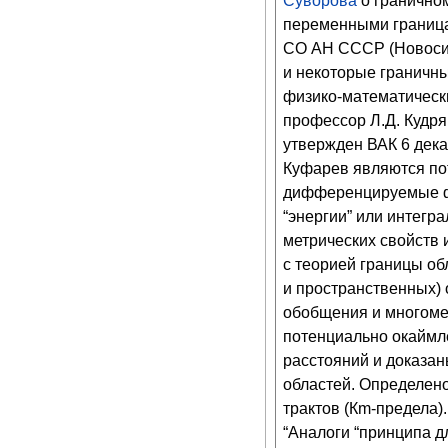
Суворова
о гранично
переменными границ
СО АН СССР (Новосиб
и некоторые граничны
физико-математическ
профессор Л.Д. Кудря
утвержден ВАК
6 дек
Куфарев являются пот
дифференцируемые ф
“энергии” или интегр
метрических свойств 
с теорией границы об
и пространственных)
обобщения и многоме
потенциально окаймл
расстояний и доказан
областей. Определен
трактов (Кm-предела)
“Аналоги “принципа д