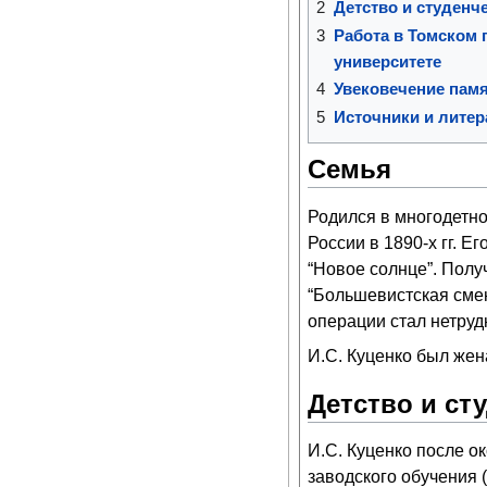
2
Детство и студенч
3
Работа в Томском 
университете
4
Увековечение пам
5
Источники и литер
Семья
Родился в многодетно
России в 1890-х гг. Е
“Новое солнце”. Полу
“Большевистская смена
операции стал нетру
И.С. Куценко был жен
Детство и ст
И.С. Куценко после о
заводского обучения 