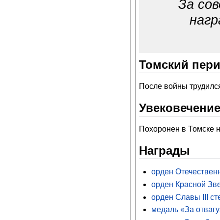
За со
наг
Томский пери
После войны трудилс
Увековечение
Похоронен в Томске н
Награды
орден Отечественн
орден Красной Зв
орден Славы III с
медаль «За отваг