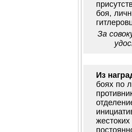
присутст
боя, личн
гитлеров
За совок
удо
Из награ
боях по 
противник
отделени
инициати
жестоких
постоянн