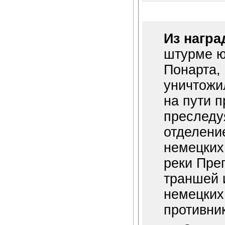
Из награ
штурме ю
Понарта, 
уничтожи
на пути 
преследу
отделени
немецких
реки Пре
траншей 
немецких
противни