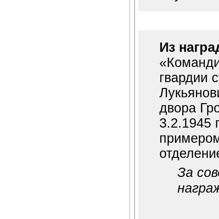
Из награ
«Команди
гвардии 
Лукьянови
двора Гр
3.2.1945
примером
отделени
За со
награ