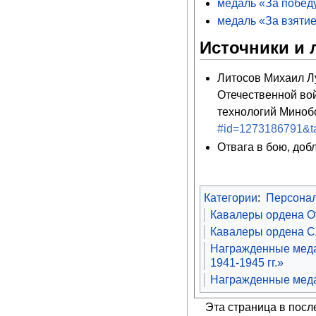
медаль «За победу
медаль «За взятие
Источники и 
Литосов Михаил Л
Отечественной во
технологий Миноб
#id=1273186791&t
Отвага в бою, добл
Категории
:
Персона
Кавалеры ордена От
Кавалеры ордена Сл
Награжденные меда
1941-1945 гг.»
Награжденные меда
Эта страница в посл