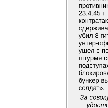
противник
23.4.45 г
контратак
сдержива
убил 8 ги
унтер-оф
ушел с п
штурме с
подступах
блокиров
бункер в
солдат».
За совок
удост