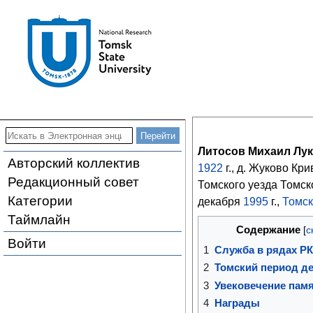
Литосов Михаил Лу
Авторский коллектив
1922
г., д. Жуково Кр
Редакционный совет
Томского уезда Томск
Категории
декабря
1995
г.,
Томск
Таймлайн
Содержание
Войти
1
Служба в рядах Р
2
Томский период д
3
Увековечение пам
4
Награды