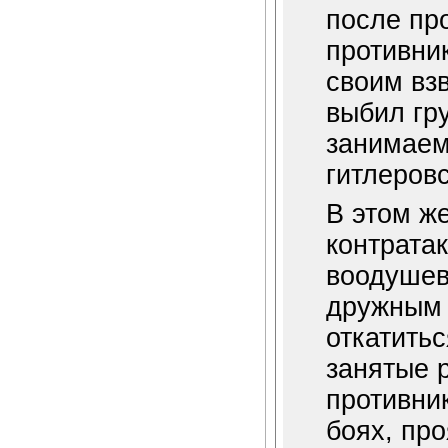
после пр
противни
своим вз
выбил гр
занимаем
гитлеровс
В этом ж
контрата
воодушев
дружным 
откатить
занятые 
противник
боях, пр