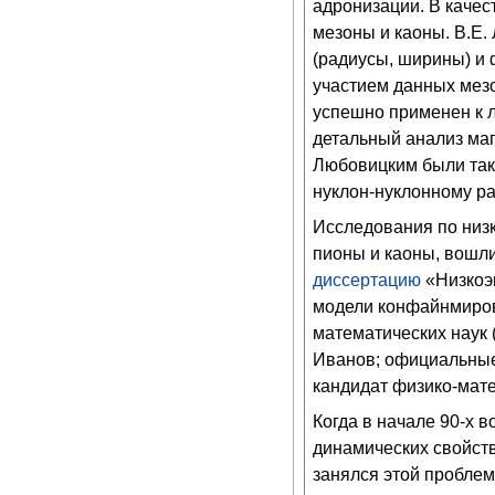
адронизации. В качес
мезоны и каоны. В.Е.
(радиусы, ширины) и
участием данных мез
успешно применен к л
детальный анализ маг
Любовицким были так
нуклон-нуклонному р
Исследования по низк
пионы и каоны, вошли
диссертацию
«Низкоэн
модели конфайнмиров
математических наук
Иванов; официальные
кандидат физико-матем
Когда в начале 90-х 
динамических свойств
занялся этой пробле