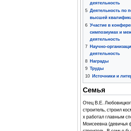
деятельность
5
Деятельность по п
высшей квалифик
6
Участие в конфере
симпозиумах и ме
деятельность
7
Научно-организаци
деятельность
8
Награды
9
Труды
10
Источники и лите
Семья
Отец В.Е. Любовицког
строитель, строил ко
х работал главным сп
Моисеевна (девичья ф
строитель. В семье бы