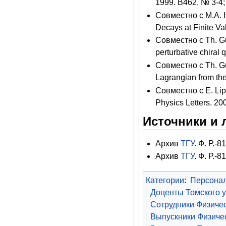
1999. B462, № 3-4;
Совместно с M.A. I
Decays at Finite Va
Совместно с Th. Gut
perturbative chiral
Совместно с Th. Gu
Lagrangian from the
Совместно с E. Lipar
Physics Letters. 20
Источники и 
Архив
ТГУ
. Ф. Р.-8
Архив
ТГУ
. Ф. Р.-8
Категории
:
Персона
Доценты Томского 
Сотрудники Физичес
Выпускники Физичес