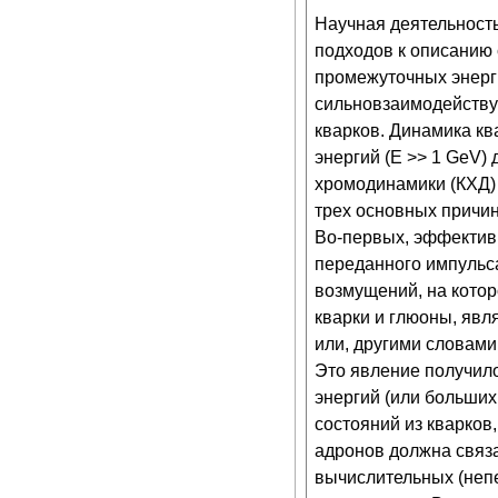
Научная деятельност
подходов к описанию 
промежуточных энерг
сильновзаимодействую
кварков. Динамика кв
энергий (Е >> 1 GeV)
хромодинамики (КХД) 
трех основных причин
Во-первых, эффективн
переданного импульса
возмущений, на котор
кварки и глюоны, явл
или, другими словами
Это явление получило
энергий (или больших
состояний из кварков
адронов должна связа
вычислительных (неп