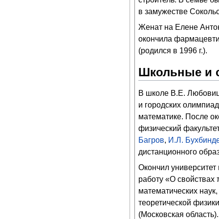
в замужестве Соколь
Женат на Елене Антон
окончила фармацевтич
(родился в 1996 г.).
Школьные и 
В школе В.Е. Любови
и городских олимпиад
математике. После ок
физический факульте
Багров
,
И.Л. Бухбинд
дистанционного обра
Окончил университет
работу «О свойствах 
математических наук,
теоретической физик
(Московская область).