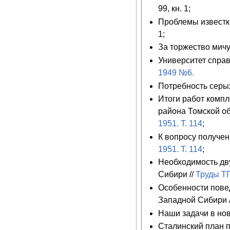
99, кн. 1;
Проблемы известко
1;
За торжество мичу
Университет справ
1949 №6.
Потребность серых
Итоги работ комп
района Томской об
1951. Т. 114
;
К вопросу получен
1951. Т. 114
;
Необходимость дв
Сибири //
Труды ТГ
Особенности пове
Западной Сибири 
Наши задачи в нов
Сталинский план п