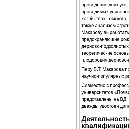
проведение двух укос
проводимых университ
хозяйствах Томского,
также анализом агрот
Макарову выработать 
предохраняющие рожь
дерново-подзолистых
теоретические основ
плодородия дерново-п
Перу В.Т. Макарова п
научно-популярных ра
Совместно с професс
университетов «Почво
представлены на ВДНХ С
дважды удостоен дип
Деятельность
квалификаци