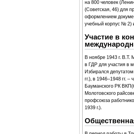
на 800 человек (Ленин
(Советская, 46) для 
оформлением докумен
учебный корпус № 2) и
Участие в ко
международн
В ноябре 1943 г. В.Т
в ГДР для участия в м
Избирался депутатом 
гг.), в 1946–1948 гг. 
Бауманского РК ВКП(б
Молотовского райсове
профсоюза работнико
1939 г.).
Общественна
В период работы в То