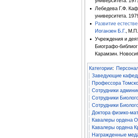
университета. 197
Лебедева Г.Ф. Каф
университета. 197
Развитие естестве
Иоганзен Б.Г.
, М.П
Учреждения и деят
Биографо-библиог
Карамзин. Новосиб
Категории
:
Персона
Заведующие кафедр
Профессора Томско
Сотрудники админис
Сотрудники Биолого
Сотрудники Биолого
Доктора физико-мат
Кавалеры ордена От
Кавалеры ордена К
Награжденные меда