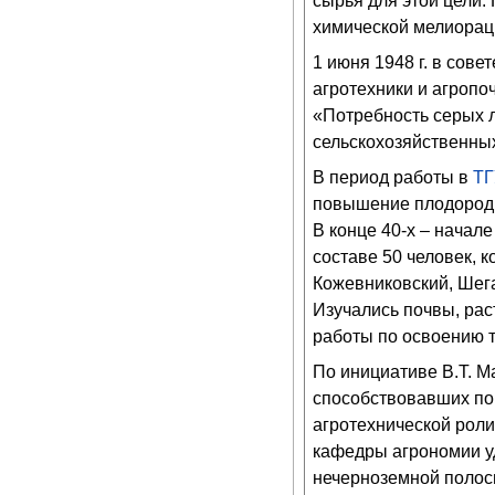
сырья для этой цели.
химической мелиораци
1 июня 1948 г. в сов
агротехники и агропо
«Потребность серых л
сельскохозяйственных 
В период работы в
ТГ
повышение плодороди
В конце 40-х – начале
составе 50 человек, 
Кожевниковский, Шега
Изучались почвы, рас
работы по освоению 
По инициативе В.Т. 
способствовавших по
агротехнической роли
кафедры агрономии у
нечерноземной полос