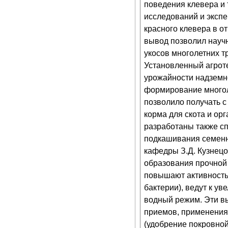
поведения клевера и 
исследований и эксп
красного клевера в о
вывод позволил науч
укосов многолетних т
Установленный агрот
урожайности надземно
формирование многол
позволило получать с
корма для скота и о
разработаны также с
подкашивания семенни
кафедры З.Д. Кузнецо
образования прочной
повышают активность
бактерии), ведут к у
водный режим. Эти в
приемов, применения
(удобрение покровной