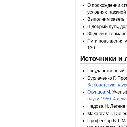
О прохождении ст
условиях таежной 
Выполним заветы 
В добрый путь, до
30 дней в Германс
Пути повышения у
130.
Источники и 
Государственный ар
Бурлаченко Г. Про
За советскую науку
Окунцов М.
Ученый
науку. 1950. 4 дек
Федова Н. Летние 
Makarov V.T. Die er
Профессор В.Т. Ма