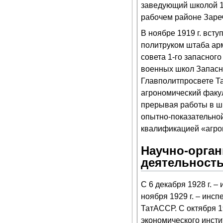
заведующий школой 1
рабочем районе Зареч
В ноябре 1919 г. всту
политруком штаба ар
совета 1-го запасног
военных школ Запасно
Главполитпросвете Та
агрономический факул
прерывая работы в шко
опытно-показательной 
квалификацией «агро
Научно-орган
деятельност
С 6 декабря 1928 г. –
ноября 1929 г. – инс
ТатАССР. С октября 1
экономического инсти