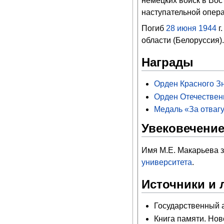
немецких войск в Вос
наступательной опера
Погиб
28
июня
1944
г
области (Белоруссия).
Награды
Орден Красного З
Орден Отечествен
Медаль «За отваг
Увековечение
Имя М.Е. Макарьева 
университета
.
Источники и 
Государственный ар
Книга памяти. Ново