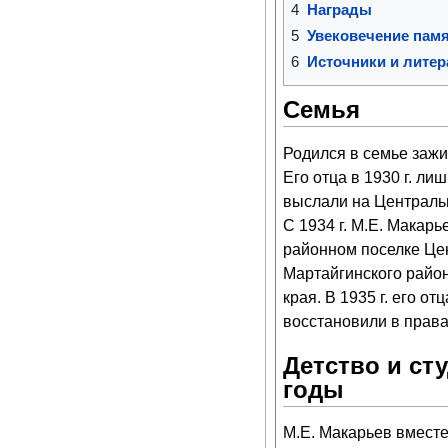
4
Награды
5
Увековечение пам
6
Источники и литер
Семья
Родился в семье зажи
Его отца в 1930 г. ли
выслали на Центральн
С 1934 г. М.Е. Макарь
районном поселке Це
Мартайгинского райо
края. В 1935 г. его о
восстановили в права
Детство и ст
годы
М.Е. Макарьев вместе 