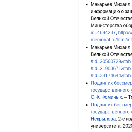
Макарьев Михаил 
информацию о защ
Великой Отечеств
Министерства обо
id=4694237
,
http:/
memorial.ru/html/i
Макарьев Михаил Е
Великой Отечестве
#id=20560729&tab
#id=21903671&tab
#id=33174644&tab
Подвиг их бессмер
государственного 
С.Ф. Фоминых
. – 
Подвиг их бессмер
государственного 
Некрылова
. 2-е и
университета, 2020