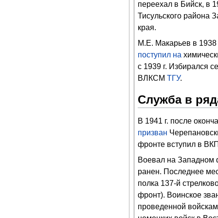
переехал в Бийск, в 19
Тисульского района 
края.
М.Е. Макарьев в 1938
поступил на
химическ
с 1939 г. Избирался 
ВЛКСМ
ТГУ
.
Служба в ряд
В 1941 г. после оконч
призван
Черепановски
фронте вступил в ВКП
Воевал на Западном ф
ранен. Последнее мес
полка 137-й стрелково
фронт). Воинское зва
проведенной войсками