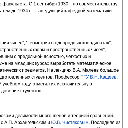
акультета. С 1 сентября 1930 г. по совместительству
 затем до 1934 г. – заведующий кафедрой математики
рия чисел”, “Геометрия в однородных координатах”,
остранственных форм и пространственных чисел”,
евшим с предельной ясностью, четкостью и
 уже на младших курсах выработать математическое
атических предметов. На лекциях В.А. Малеев большое
подготовленных студентов. Профессор
ТГУ
В.Н. Кащеев
,
 учебном году, отметил их исключительную
 доверие студентов.
росами делимости многочленов и теорией сравнений.
 с А.П. Архангельским и
Ю.В. Чистяковым
. Последняя из