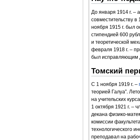
До января 1914 г. –
совместительству в 
ноября 1915 г. был 
стипендией 600 рубл
и теоретической мех
февраля 1918 г. – п
был исправляющим д
Томский пер
С 1 ноября 1919 г. –
теорией Галуа”. Лет
на учительских курса
1 октября 1921 г. –
декана физико-матем
комиссии факультета
технологического ин
преподавал на рабоч