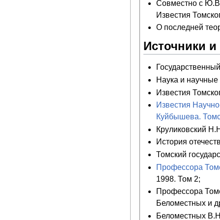
Совместно с Ю.В
Известия Томског
О последней теор
Источники и
Государственный а
Наука и научные
Известия Томског
Известия Научно-
Куйбышева. Томск
Круликовский Н.Н
История отечестве
Томский государс
Профессора Томс
1998. Том 2;
Профессора Томск
Беломестных и др
Беломестных В.Н.