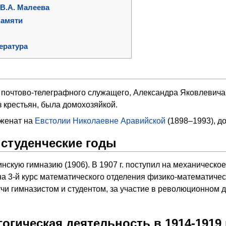
В.А. Малеева
памяти
ература
 почтово-телеграфного служащего, Александра Яковлевича,
 крестьян, была домохозяйкой.
женат на
Евстолии Николаевне Аравийской
(1898–1993), д
студенческие годы
скую гимназию (1906). В 1907 г. поступил на механическое
 на 3-й курс математического отделения физико-математичес
дучи гимназистом и студентом, за участие в революционном
огическая деятельность в 1914-1919 г