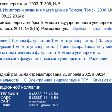
 университета. 2003. Т. 306, № 5;
. Из истории развития математики в Томске. Томск, 2006
. 
 08.12.2014);
ии кафедры алгебры Томского государственного университет
аника. 2011. № 3(15). Режим доступа:
http://sun.tsu.ru/mmin
алии
Деканы факультетов Томского университета
Заведу
рами Томского университета
Профессора Томского унив
-математического факультета Томского университета
гического факультета Томского университета
Родившиеся
едний раз была отредактирована 21 апреля 2025 в 09:34.
иальности
О Электронная энциклопедия ТГУ
Отказ от 
КЦИОННОЙ КОЛЛЕГИИ:
ТЕЛЕФОН
8 (3822) 53-43-54
ФАКС
8 (3822) 53-43-54
САЙТ
www.tsu.ru
EMAIL
wiki.tsu@mail.tsu.ru