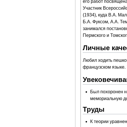
его работ посвящена
Участник Всероссийс
(1934), куда В.А. М
Б.А. Фуксом, А.А. Т
занимался постановк
Пермского и Томског
Личные каче
Любил ходить пешком
французском языке. 
Увековечива
Был похоронен н
мемориальную до
Труды
К теории уравнен