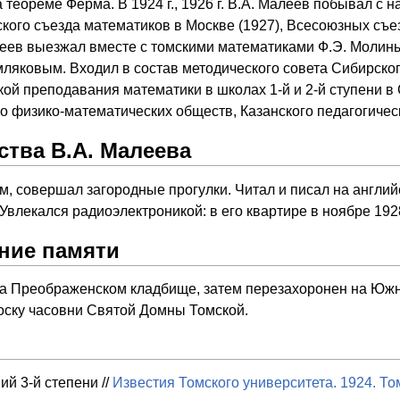
 теореме Ферма. В 1924 г., 1926 г. В.А. Малеев побывал с 
кого съезда математиков в Москве (1927), Всесоюзных съе
алеев выезжал вместе с томскими математиками
Ф.Э. Молин
емляковым. Входил в состав методического совета Сибирског
ой преподавания математики в школах 1-й и 2-й ступени в
о физико-математических обществ, Казанского педагогичес
ства В.А. Малеева
, совершал загородные прогулки. Читал и писал на англий
Увлекался радиоэлектроникой: в его квартире в ноябре 192
ние памяти
а Преображенском кладбище, затем перезахоронен на Южн
ску часовни Святой Домны Томской.
ий 3-й степени //
Известия Томского университета. 1924. То