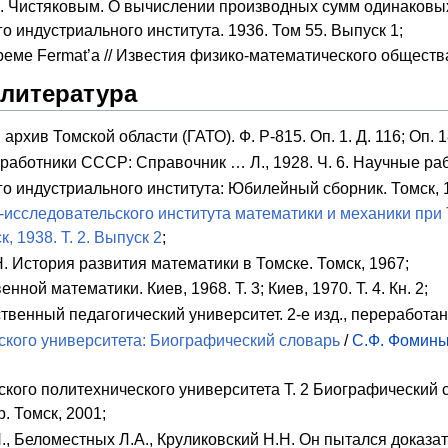
. Чистяковым. О вычислении производных сумм одинаковых
о индустриального института. 1936. Том 55. Выпуск 1;
еме Fermat’a // Известия физико-математического общества.
 литература
рхив Томской области (ГАТО). Ф. Р-815. Оп. 1. Д. 116; Оп. 18
 работники СССР: Справочник … Л., 1928. Ч. 6. Научные р
о индустриального института: Юбилейный сборник. Томск, 
исследовательского института математики и механики при 
, 1938. Т. 2. Выпуск 2
;
. История развития математики в Томске. Томск, 1967;
нной математики. Киев, 1968. Т. 3; Киев, 1970. Т. 4. Кн. 2;
твенный педагогический университет. 2-е изд., переработан
кого университета: Биографический словарь
/
С.Ф. Фомин
ого политехнического университета Т. 2 Биографический с
. Томск, 2001;
, Беломестных Л.А., Круликовский Н.Н. Он пытался доказат