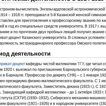
 астроном-вычислитель Энгельгардтовской астрономической
1914 – 1918 гг. преподавал в 5-й Казанской женской гимна
оставлен для приготовления к профессорскому званию по к
ей в год из специальных средств университета. В 1917 г. 
анике и по прочтении двух пробных лекций получил звание
риват-доцент Казанского университета. В сложных условиях 
олжность экстраординарного профессора Омского политехн
иод деятельности
приват-доцент
кафедры чистой математики
ТГУ
, где читал 
ом 1920 г. выезжал по приглашению Барнаульского губернс
х в Барнауле. Профессор (по декрету СНК) – с 1 января 1920 
 член президиума физико-математического факультета. С 1 и
атического факультета. Заместитель декана (1923 г.). С 19
. Заведующий кафедрой математики – до 1 октября 1933 г.
ститута (СХТИ) (1930–1932), Сибирского механико-машино
ем факультете (1921–1926) и в народном университете (192