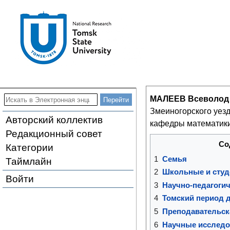
МАЛЕЕВ Всеволод
Змеиногорского уез
Авторский коллектив
кафедры математик
Редакционный совет
Со
Категории
1
Семья
Таймлайн
2
Школьные и студ
Войти
3
Научно-педагогиче
4
Томский период 
5
Преподавательск
6
Научные исследо