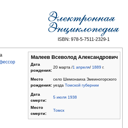
ISBN: 978-5-7511-2329-1
а
Малеев Всеволод Александрович
фессор
Дата
20 марта /
1
апреля
/
1889
г.
рождения:
село Шемонаиха Змеиногорского
Место
уезда
Томской губернии
рождения:
Дата
5
июля
1938
смерти:
Место
Томск
смерти: