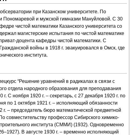
 обсерватории при Казанском университете. По
зии Пономаревой и мужской гимназии Мануйловой. С 30
афедре чистой математики Казанского университета со
выдержал магистерские испытания по чистой математике
 приват-доцента кафедры чистой математики. С
Гражданской войны в 1918 г. эвакуировался в Омск, где
ического института.
спецкурс “Решение уравнений в радикалах в связи с
кого отдела народного образования для преподавания
г. С ноября 1920 г. – секретарь, с 27 декабря 1920 г. по
юня по 1 октября 1921 г. – исполняющий обязанности
22 г. – председатель бюро математической предметной
 По совместительству профессор Сибирского химико-
строительного института (СММИ) (1932). Одновременно
6–1927). В августе 1930 г. – временно исполняющий