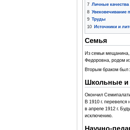
7
Личные качества 
8
Увековечивание 
9
Труды
10
Источники и лит
Семья
Из семьи мещанина,
Федоровна, родом из
Вторым браком был 
Школьные и 
Окончил Семипалатин
В 1910 г. перевелся
в апреле 1912 г. Бу
исключению.
Научно-педаг