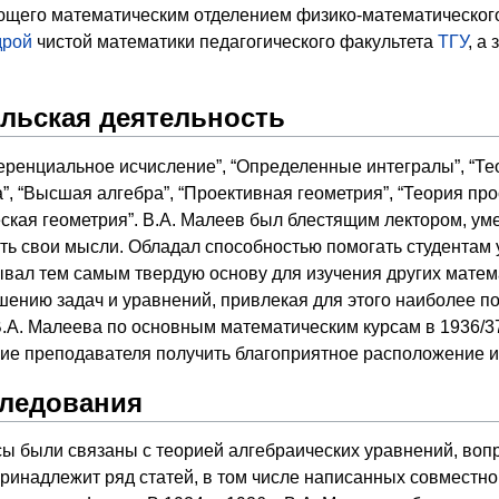
щего математическим отделением физико-математического ф
дрой
чистой математики педагогического факультета
ТГУ
, а
льская деятельность
ренциальное исчисление”, “Определенные интегралы”, “Тео
, “Высшая алгебра”, “Проективная геометрия”, “Теория пр
еская геометрия”. В.А. Малеев был блестящим лектором, ум
ать свои мысли. Обладал способностью помогать студентам
вал тем самым твердую основу для изучения других матем
шению задач и уравнений, привлекая для этого наиболее 
А. Малеева по основным математическим курсам в 1936/37
ие преподавателя получить благоприятное расположение и
следования
сы были связаны с теорией алгебраических уравнений, воп
ринадлежит ряд статей, в том числе написанных совместно