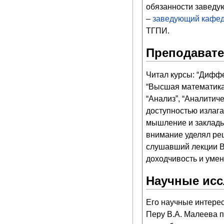
обязанности заведую
–
заведующий кафе
ТГПИ.
Преподавате
Читал курсы: “Диффе
“Высшая математика”
“Анализ”, “Аналитич
доступностью излаг
мышление и заклады
внимание уделял ре
слушавший лекции В.
доходчивость и умен
Научные ис
Его научные интере
Перу В.А. Малеева п