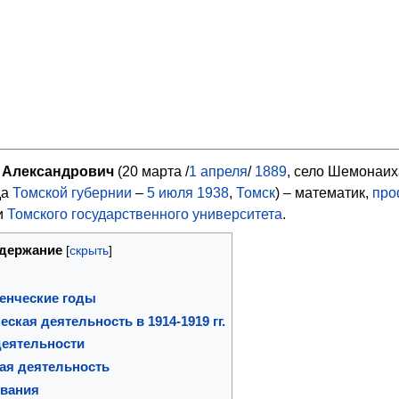
 Александрович
(20 марта /
1
апреля
/
1889
, село Шемонаих
да
Томской губернии
–
5
июля
1938
,
Томск
) – математик,
про
и
Томского государственного университета
.
держание
енческие годы
ская деятельность в 1914-1919 гг.
деятельности
ая деятельность
вания