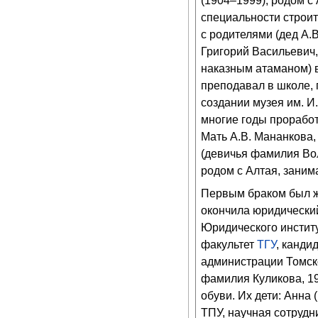
(1904–1999), родом с 
специальности строит
с родителями (дед А.В
Григорий Васильевич
наказным атаманом) в
преподавал в школе, 
создании музея им. И
многие годы прорабо
Мать А.В. Мананкова
(девичья фамилия Вол
родом с Алтая, зани
Первым браком был ж
окончила юридически
Юридического инстит
факультет
ТГУ
, канди
администрации Томск
фамилия Куликова, 19
обуви. Их дети: Анна 
ТПУ, научная сотрудни