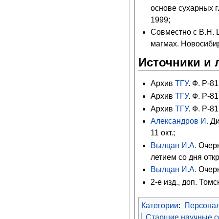
основе сухарных гл
1999;
Совместно с В.Н.
магмах. Новосибир
Источники и 
Архив
ТГУ
. Ф. Р-81
Архив
ТГУ
. Ф. Р-81
Архив
ТГУ
. Ф. Р-81
Александров И.
Ди
11 окт.;
Вылцан И.А.
Очерк
летием со дня откр
Вылцан И.А.
Очерк
Категории
:
Персона
Старшие научные со