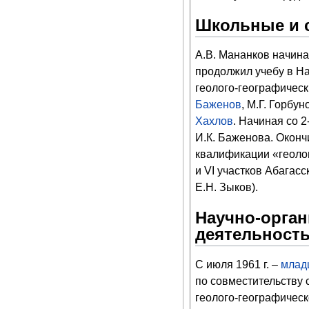
Школьные и 
А.В. Мананков начина
продолжил учебу в На
геолого-географичес
Баженов
, М.Г. Горбу
Хахлов
. Начиная со 
И.К. Баженова. Оконч
квалификации «геолог
и VI участков Абагас
Е.Н. Зыков).
Научно-орган
деятельност
С июля 1961 г. –
млад
по совместительству с
геолого-географическ