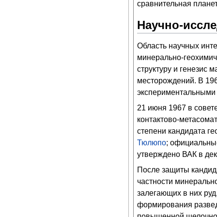
сравнительная планет
Научно-иссле
Область научных инте
минерально-геохимич
структуру и генезис 
месторождений. В 196
экспериментальными 
21 июня 1967 в совет
контактово-метасома
степени кандидата ге
Тюлюпо
; официальн
утверждено ВАК в дека
После защиты кандид
частности минеральн
залегающих в них руд
формирования развед
повышенной щелочнос