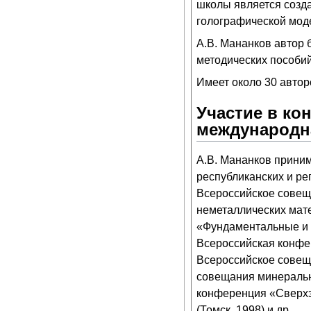
школы является созда
голографической моде
А.В. Мананков автор 
методических пособий
Имеет около 30 автор
Участие в ко
международн
А.В. Мананков приним
республиканских и ре
Всероссийское совеща
неметаллических мат
«Фундаментальные и 
Всероссийская конфер
Всероссийское совеща
совещания минеральн
конференция «Сверх
(Томск, 1998) и др.