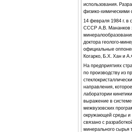
использования. Разр
физико-химическими с
14 февраля 1984 г. в
СССР А.В. Мананков 
минералообразования
доктора геолого-мине
официальные оппонен
Когарко, Б.Х. Хан и А
На предприятиях стр
по производству из 
стеклокристаллическ
направления, которое
лаборатории кинетик
выражение в системе 
межвузовских програ
окружающей среды и 
связано с разработко
минерального сырья 