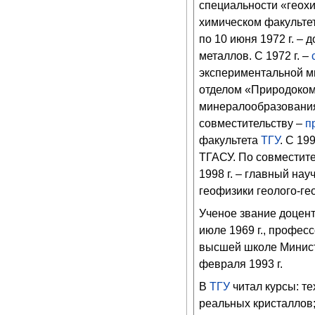
специальности «геохи
химическом факультете
по 10 июня 1972 г. –
металлов. С 1972 г. –
экспериментальной м
отделом «Природокомп
минералообразования и
совместительству –
п
факультета
ТГУ
. С 19
ТГАСУ. По совместите
1998 г. – главный на
геофизики геолого-ге
Ученое звание доцент
июле 1969 г., профес
высшей школе Минист
февраля 1993 г.
В
ТГУ
читал курсы: т
реальных кристаллов;