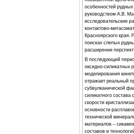
особенностей рудных 
руководством А.В. Ма
исследовательские р
контактово-метасома
Красноярского края. 
поисках слепых рудны
расширении перспект
В последующий перио
оксидно-силикатных 
моделирования кинет
отражает реальный п
субвулканической фа
силикатного состава 
скорости кристаллиза
основности расплаво
технической минерало
материалов – сикамов
составов и технологи