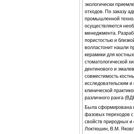
экологически приемл
отходов. По заказу а
промышленной технол
осуществляются необ
менеджмента. Разраб
пористостью и близко
волластонит нашли п
керамики для костных
стоматологической хи
дентинового и эмалев
совместимость костны
исследовательским и
клинической практик
различного ранга (ВД
Была сформирована н
фазовых переходов с
свойств природных и 
Локтюшин, В.М. Яковл