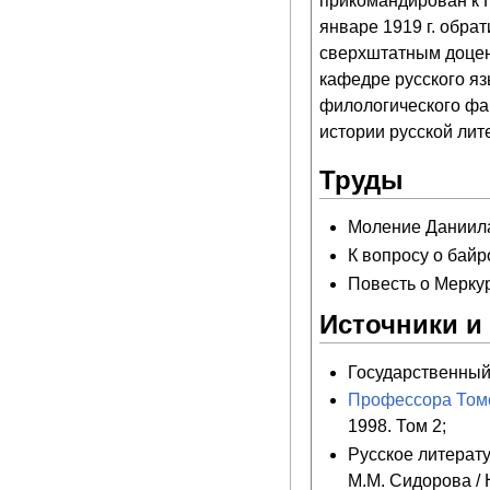
прикомандирован к 
январе
1919 г.
обрати
сверхштатным доцен
кафедре русского яз
филологического фак
истории русской лит
Труды
Моление Даниила 
К вопросу о байр
Повесть о Меркур
Источники и
Государственный а
Профессора Томс
1998. Том 2;
Русское литерату
М.М. Сидорова / 