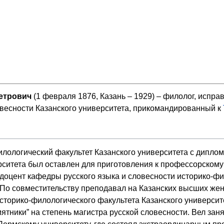
етрович
(1 февраля 1876, Казань – 1929) – филолог, исп
овесности Казанского университета, прикомандированный к
лологический факультет Казанского университета с дипломо
ситета был оставлен для приготовления к профессорскому 
т-доцент кафедры русского языка и словесности историко-фи
 По совместительству преподавал на Казанских высших женс
 историко-филологического факультета Казанского универс
ятники” на степень магистра русской словесности. Вел заня