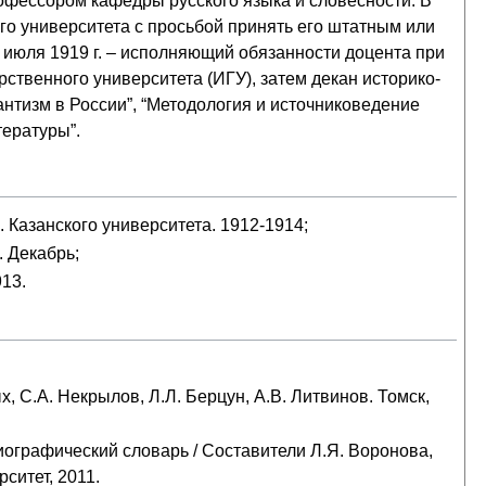
офессором кафедры русского языка и словесности. В
го университета с просьбой принять его штатным или
 июля
1919 г.
– исполняющий обязанности доцента при
рственного университета (ИГУ), затем декан историко-
мантизм в России”, “Методология и источниковедение
тературы”.
 Казанского университета. 1912-1914;
. Декабрь;
13.
х, С.А. Некрылов, Л.Л. Берцун, А.В. Литвинов. Томск,
иографический словарь / Составители Л.Я. Воронова,
ситет, 2011.