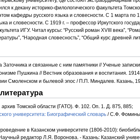
Пермскому университету, где состоял экстраординарным пр
лся к декану историко-филологического факультета Томско
том кафедры русского языка и словесности. С
1 марта
по
1
ыка и словесности. С 1919 г. – профессор Иркутского госуда
ультета ИГУ. Читал курсы: “Русский роман XVIII века”, “Ро
ературы”, “Народная словесность”, “Общий курс древней ли
Заточника и связанные с ним памятники // Ученые записки.
онизме Пушкина // Вестник образования и воспитания. 1914
ии Смоленском и былевой эпос / П.П. Миндалев. Казань, 19
 литература
рхив Томской области (ГАТО). Ф. 102. Оп. 1. Д. 875, 885;
кого университета: Биографический словарь
/ С.Ф. Фомины
роведение в Казанском университете (1806-2010): биобибл
Научный редактор Л.Я. Воронова. - Казань: Казанский универ