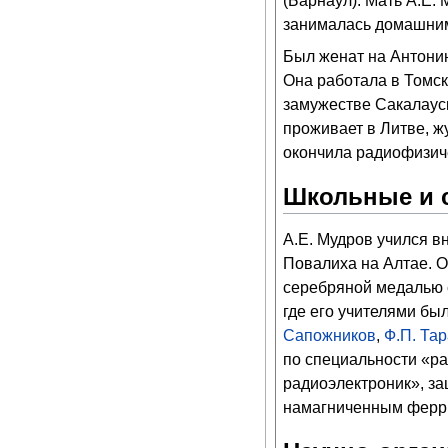
(Барнаул). Мать А.Е. 
занималась домашним
Был женат на Антонин
Она работала в Томск
замужестве Сакалауск
проживает в Литве, жу
окончила радиофизич
Школьные и 
А.Е. Мудров учился в
Повалиха на Алтае. О
серебряной медалью 
где его учителями бы
Сапожников
,
Ф.П. Та
по специальности «ра
радиоэлектроник», з
намагниченным ферри