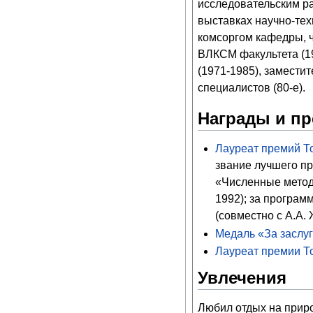
исследовательским ра
выставках научно-тех
комсоргом кафедры, ч
ВЛКСМ факультета (19
(1971-1985), замести
специалистов (80-е).
Награды и п
Лауреат премий То
звание лучшего пр
«Численные метод
1992); за програм
(совместно с А.А.
Медаль «За заслу
Лауреат премии То
Увлечения
Любил отдых на приро