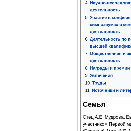
4
Научно-исследова
деятельность
5
Участие в конфере
симпозиумах и ме
деятельность
6
Деятельность по п
высшей квалифик
7
Общественная и э
деятельность
8
Награды и премии
9
Увлечения
10
Труды
11
Источники и лите
Семья
Отец А.Е. Мудрова, Е
участником Первой ми