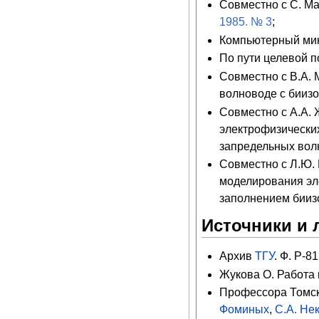
Совместно с С. М
1985. № 3
;
Компьютерный мик
По пути целевой п
Совместно с В.А.
волноводе с биизо
Совместно с А.А. 
электрофизически
запредельных волн
Совместно с Л.Ю.
моделирования эл
заполнением биизо
Источники и 
Архив
ТГУ
. Ф. Р-81
Жукова О. Работа 
Профессора Томск
Фоминых
,
С.А. Не