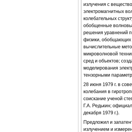
излучения с веществ
электромагнитных во
колебательных структ
обобщенные волновые
решения уравнений п
физики, обобщающих 
вычислительные мето
микроволновой техни
сред и объектов; соз
моделирования элект
тензорными параметр
28 июня 1979 г. в сов
колебания в гиротроп
соискание ученой сте
Г.А. Редькин; официа
декабря 1979 г.).
Предложил и запатен
излучением и измере