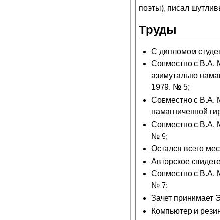
поэты), писал шутлив
Труды
С дипломом студе
Совместно с В.А.
азимутально намаг
1979. № 5;
Совместно с В.А.
намагниченной гиро
Совместно с В.А. М
№ 9;
Остался всего мес
Авторское свидете
Совместно с В.А. М
№ 7;
Зачет принимает 
Компьютер и резин