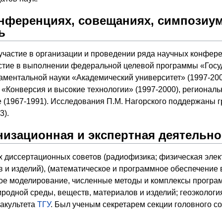
онференциях, совещаниях, симпозиу
ь
участие в организации и проведении ряда научных конфере
стие в выполнении федеральной целевой программы «Госу
аментальной науки «Академический университет» (1997-20
«Конверсия и высокие технологии» (1997-2000), регионал
(1967-1991). Исследования П.М. Нагорского поддержаны г
3).
низационная и экспертная деятельно
х диссертационных советов (радиофизика; физическая элек
в и изделий), (математическое и программное обеспечени
кое моделирование, численные методы и комплексы програ
родной среды, веществ, материалов и изделий; геоэкологи
акультета
ТГУ
. Был ученым секретарем секции головного 