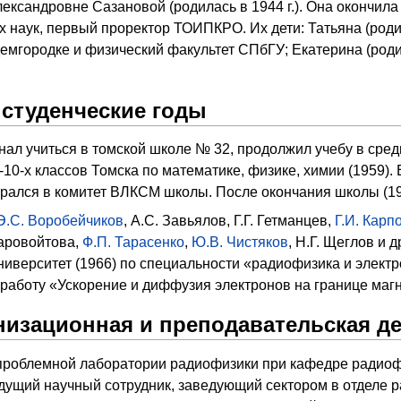
ександровне Сазановой (родилась в 1944 г.). Она окончил
х наук, первый проректор ТОИПКРО. Их дети: Татьяна (родил
мгородке и физический факультет СПбГУ; Екатерина (родил
студенческие годы
нал учиться в томской школе № 32, продолжил учебу в сред
-10-х классов Томска по математике, физике, химии (1959).
ирался в комитет ВЛКСМ школы. После окончания школы (1
Э.С. Воробейчиков
, А.С. Завьялов, Г.Г. Гетманцев,
Г.И. Карп
таровойтова,
Ф.П. Тарасенко
,
Ю.В. Чистяков
, Н.Г. Щеглов и
университет (1966) по специальности «радиофизика и элек
работу «Ускорение и диффузия электронов на границе маг
низационная и преподавательская д
 проблемной лаборатории радиофизики при кафедре радиофи
ведущий научный сотрудник, заведующий сектором в отделе р