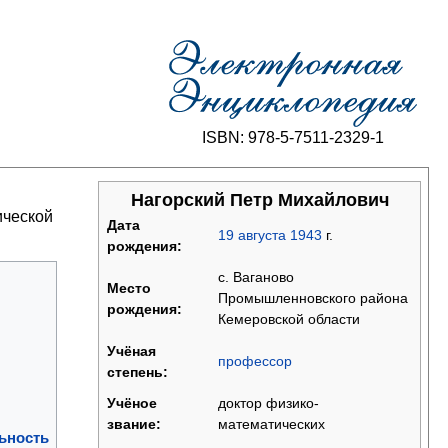
ISBN: 978-5-7511-2329-1
Нагорский Петр Михайлович
ической
Дата
19
августа
1943
г.
рождения:
с. Ваганово
Место
Промышленновского района
рождения:
Кемеровской области
Учёная
профессор
степень:
доктор физико-
Учёное
математических
звание:
ьность