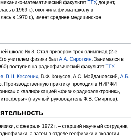
а механико-математический факультет
ТГУ
, доцент,
ась в 1969 г.), окончила физматшколу в
ась в 1970 г.), имеет среднее медицинское
ней школе № 8. Стал призером трех олимпиад (2-е
 Его учителем физики был
А.А. Сироткин
. Занимался в
960) поступил на радиофизический факультет
ТГУ
.
ов
,
В.Н. Кессених
, В.Ф. Конусов, А.С. Майдановский,
А.Б.
 др. Производственную практику проходил в НИРФИ
троника» с квалификацией «физик-радиоэлектроник»,
нитосферы» (научный руководитель Ф.В. Смирнов).
еятельность
зики, с февраля 1972 г. – старший научный сотрудник,
адиофизики, а затем в отделе геофизики и экологии