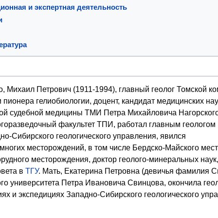
ионная и экспертная деятельность
и
ература
о, Михаил Петрович (1911-1994), главный геолог Томской к
и пионера гелиобиологии, доцент, кандидат медицинских нау
й судебной медицины ТМИ Петра Михайловича Нагорского
огоразведочный факультет ТПИ, работал главным геологом 
но-Сибирского геологического управления, явился
многих месторождений, в том числе Бердско-Майского мес
рудного месторождения, доктор геолого-минеральных наук,
овета в
ТГУ
. Мать, Екатерина Петровна (девичья фамилия Св
ого университета Петра Ивановича Свинцова, окончила гео
ях и экспедициях Западно-Сибирского геологического управ