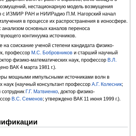
возмущений, нестационарную модель возмущения
но с ИЗМИР РАН и НИИРадио П.М. Нагорский начал
злучения в процессе их распространения в ионосфере.
с анализом основных каналов переноса
твующего континуума источников.
е на соискание ученой степени кандидата физико-
ук, профессор
М.С. Бобровников
и старший научный
доктор физико-математических наук, профессор
В.Л.
но ВАК 4 марта 1981 г.).
еры мощными импульсными источниками волн в
х наук (научный консультант профессор
А.Г. Колесник
;
й сотрудник
Г.Г. Матвиенко
, доктор физико-
ессор
В.С. Семенов
; утверждено ВАК 11 июня 1999 г.).
алификации