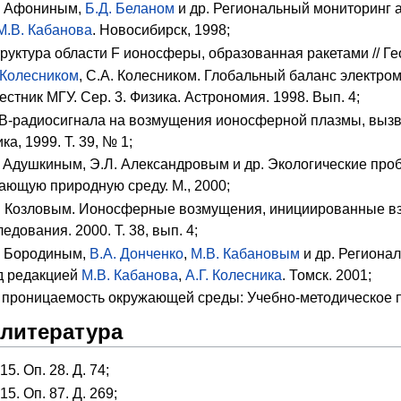
. Афониным,
Б.Д. Беланом
и др. Региональный мониторинг 
М.В. Кабанова
. Новосибирск, 1998;
уктура области F ионосферы, образованная ракетами // Гео
. Колесником
, С.А. Колесником. Глобальный баланс электро
естник МГУ. Сер. 3. Физика. Астрономия. 1998. Вып. 4;
КВ-радиосигнала на возмущения ионосферной плазмы, вызв
а, 1999. Т. 39, № 1;
. Адушкиным, Э.Л. Александровым и др. Экологические про
ающую природную среду. М., 2000;
. Козловым. Ионосферные возмущения, инициированные вз
дования. 2000. Т. 38, вып. 4;
. Бородиным,
В.А. Донченко
,
М.В. Кабановым
и др. Региона
д редакцией
М.В. Кабанова
,
А.Г. Колесника
. Томск. 2001;
 проницаемость окружающей среды: Учебно-методическое по
 литература
815. Оп. 28. Д. 74;
815. Оп. 87. Д. 269;