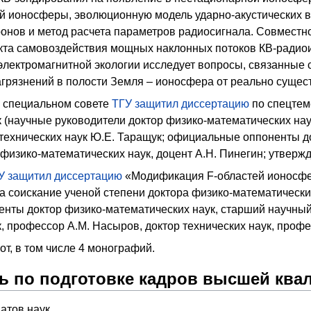
й ионосферы, эволюционную модель ударно-акустических 
ронов и метод расчета параметров радиосигнала. Совмест
та самовоздействия мощных наклонных потоков КВ-радиои
электромагнитной экологии исследует вопросы, связанные 
агрязнений в полости Земля – ионосфера от реально сущес
 в специальном совете
ТГУ
защитил диссертацию
по спецтем
к (научные руководители доктор физико-математических на
 технических наук Ю.Е. Таращук; официальные оппоненты 
физико-математических наук, доцент А.Н. Пинегин; утвержде
У
защитил диссертацию
«Модификация F-областей ионосф
а соискание ученой степени доктора физико-математически
нты доктор физико-математических наук, старший научны
, профессор А.М. Насыров, доктор технических наук, проф
от, в том числе 4 монографий.
ь по подготовке кадров высшей кв
атов наук.