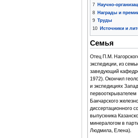
7
Научно-организац
8
Награды и преми
9
Труды
10
Источники и лит
Семья
Отец П.М. Нагорског
экспедиции, из семь
заведующий кафедро
1972). Окончил геол
и экспедициях Запад
первооткрывателем 
Бакчарского железно
диссертационного с
выпускника Казанск
минералогом в парти
Людмила, Елена).