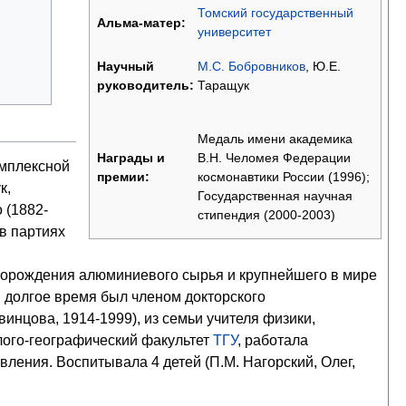
Томский государственный
Альма-матер:
университет
М.С. Бобровников
, Ю.Е.
Научный
Таращук
руководитель:
Медаль имени академика
В.Н. Челомея Федерации
Награды и
омплексной
космонавтики России (1996);
премии:
к,
Государственная научная
 (1882-
стипендия (2000-2003)
в партиях
торождения алюминиевого сырья и крупнейшего в мире
 долгое время был членом докторского
инцова, 1914-1999), из семьи учителя физики,
лого-географический факультет
ТГУ
, работала
ления. Воспитывала 4 детей (П.М. Нагорский, Олег,