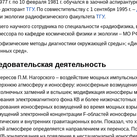
977 г. по 10 февраля 1981 г. обучался в заочной аспиран
 – докторант
ТГУ
. По совместительству с 1 сентября 1995 г. –
 и экологии радиофизического факультета
ТГУ
.
шего научного сотрудника по специальности «радиофизика,
офессора по кафедре космической физики и экологии – МО РФ
иофизические методы диагностики окружающей среды»; «Ди
енных сред».
едовательская деятельность
ересов П.М. Нагорского – воздействие мощных импульсных
ерхнюю атмосферу и ионосферу: ионосферные возмущения 
 солнечных затмений и вспышек; модификация ионосферы 
ания электромагнитного фона КВ и более низкочастотных д
ирования ионосферных возмущений во время мощных взрывов
мущений электронной концентрации F-областей ионосферы 
тических и внутренних гравитационных волн. Показал, что
ей атмосфере определяется направлением их переноса. По
 КВ-зондирования на появление в нестационарной ионосфер