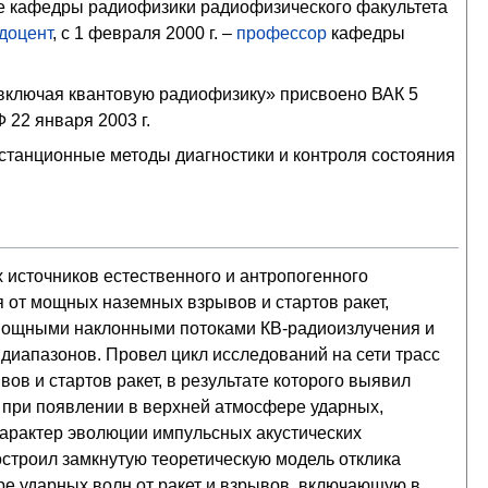
туре кафедры радиофизики радиофизического факультета
доцент
, с 1 февраля 2000 г. –
профессор
кафедры
 включая квантовую радиофизику» присвоено ВАК 5
 22 января 2003 г.
станционные методы диагностики и контроля состояния
 источников естественного и антропогенного
от мощных наземных взрывов и стартов ракет,
мощными наклонными потоками КВ-радиоизлучения и
иапазонов. Провел цикл исследований на сети трасс
 и стартов ракет, в результате которого выявил
при появлении в верхней атмосфере ударных,
 характер эволюции импульсных акустических
строил замкнутую теоретическую модель отклика
е ударных волн от ракет и взрывов, включающую в