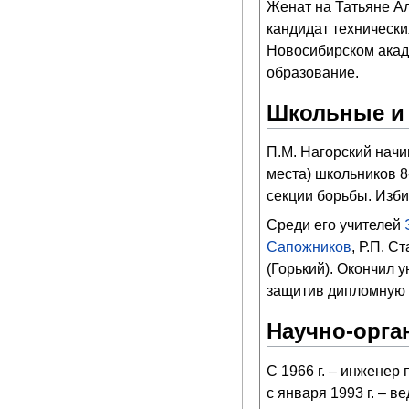
Женат на Татьяне Ал
кандидат технически
Новосибирском акаде
образование.
Школьные и 
П.М. Нагорский начи
места) школьников 8
секции борьбы. Изб
Среди его учителей
Сапожников
, Р.П. С
(Горький). Окончил 
защитив дипломную 
Научно-орга
С 1966 г. – инженер
с января 1993 г. – 