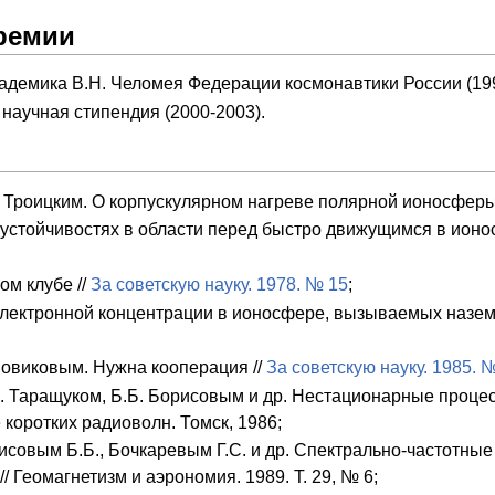
ремии
адемика В.Н. Челомея Федерации космонавтики России (199
научная стипендия (2000-2003).
 Троицким. О корпускулярном нагреве полярной ионосферы //
стойчивостях в области перед быстро движущимся в ионосф
ом клубе //
За советскую науку. 1978. № 15
;
лектронной концентрации в ионосфере, вызываемых назем
Новиковым. Нужна кооперация //
За советскую науку. 1985. 
. Таращуком, Б.Б. Борисовым и др. Нестационарные проце
коротких радиоволн. Томск, 1986;
совым Б.Б., Бочкаревым Г.С. и др. Спектрально-частотные
// Геомагнетизм и аэрономия. 1989. Т. 29, № 6;