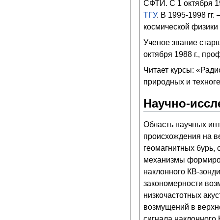
СФТИ. С 1 октября 1
ТГУ
. В 1995-1998 гг.
космической физики
Ученое звание стар
октября 1988 г., пр
Читает курсы: «Рад
природных и техног
Научно-иссл
Область научных инт
происхождения на в
геомагнитных бурь,
механизмы формиров
наклонного КВ-зонд
закономерности воз
низкочастотных акус
возмущений в верхн
сигнала наклонного