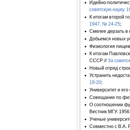
Идейно-политическ
советскую науку. 
К итогам второй г
1947. № 24-25
;
Смелее дерзать в 
Добьемся новых ус
Физиология пищев
К итогам Павловс
СССР //
За советс
Новый отряд стро
Устранить недоста
19-20
;
Университет и его
Совещание по физ
О соотношении фун
Вестник МГУ. 1956. 
Ученые университе
Совместно с В.А.