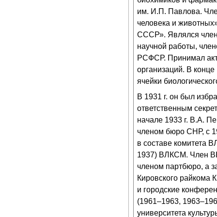
им. И.П. Павлова. Ч
человека и животных»
СССР». Являлся член
научной работы, член
РСФСР. Принимал акт
организаций. В конце 
ячейки биологическог
В 1931 г. он был изб
ответственным секрет
начале 1933 г. В.А. 
членом бюро СНР, с 19
в составе комитета 
1937) ВЛКСМ. Член ВК
членом партбюро, а 
Кировского райкома 
и городские конферен
(1961–1963, 1963–196
университета культур