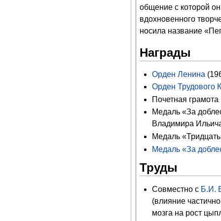
общение с которой он
вдохновенного творчес
носила название «Пег
Награды
Орден Ленина
(196
Орден Трудового 
Почетная грамота
Медаль «За доблес
Владимира Ильича
Медаль «Тридцать 
Медаль «За доблес
Труды
Совместно с
Б.И.
(влияние частично
мозга на рост цыпл