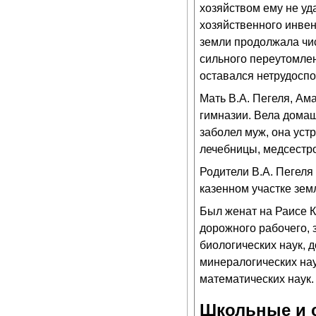
хозяйством ему не уда
хозяйственного инвент
земли продолжала числ
сильного переутомлен
оставался нетрудоспо
Мать В.А. Пегеля, Ам
гимназии. Вела домаш
заболел муж, она уст
лечебницы, медсестро
Родители В.А. Пегеля
казенном участке зем
Был женат на Раисе К
дорожного рабочего, 
биологических наук, д
минералогических нау
математических наук.
Школьные и 