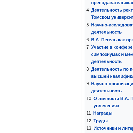
преподавательская
4
Деятельность рект
Томском универси
5
Научно-исследова
деятельность
6
В.А. Пегель как ор
7
Участие в конфере
симпозиумах и ме
деятельность
8
Деятельность по п
высшей квалифик
9
Научно-организаци
деятельность
10
О личности В.А. П
увлечениях
11
Награды
12
Труды
13
Источники и лите