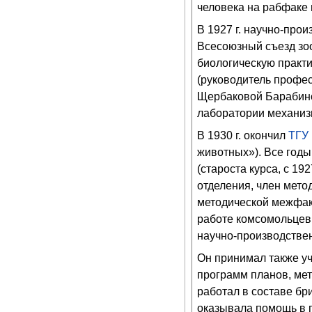
человека на рабфаке 
В 1927 г. научно-прои
Всесоюзный съезд зоо
биологическую практи
(руководитель профе
Щербаковой Барабинск
лаборатории механиз
В 1930 г. окончил
ТГУ
животных»). Все годы
(староста курса, с 19
отделения, член мето
методической межфаку
работе комсомольцев,
научно-производствен
Он принимал также уч
программ планов, мето
работал в составе бр
оказывала помощь в 