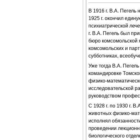
В 1916 г. В.А. Пегель
1925 г. окончил един
психиатрической лече
г. В.А. Пегель был пр
бюро комсомольской 
комсомольских и парт
субботниках, всеобуч
Уже тогда В.А. Пегел
командировке Томског
физико-математическ
исследовательской ра
руководством профе
С 1928 г. по 1930 г.
животных физико-матем
исполнял обязанност
проведении лекционны
биологического отдел