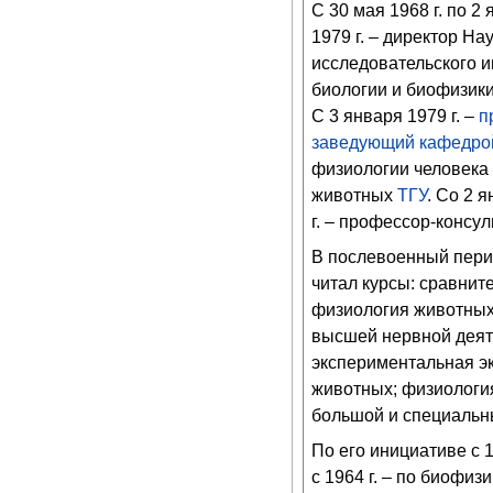
С 30 мая 1968 г. по 2
1979 г. – директор На
исследовательского и
биологии и биофизик
С 3 января 1979 г. –
п
заведующий кафедро
физиологии человека
животных
ТГУ
. Со 2 
г. – профессор-консул
В послевоенный пери
читал курсы: сравнит
физиология животных
высшей нервной деят
экспериментальная э
животных; физиологи
большой и специальн
По его инициативе с 
с 1964 г. – по биофи