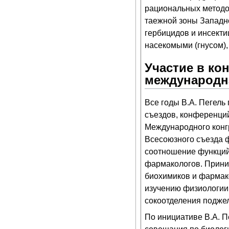
рациональных методо
таежной зоны Западн
гербицидов и инсект
насекомыми (гнусом),
Участие в ко
международн
Все годы В.А. Пегель
съездов, конференций
Международного конгре
Всесоюзного съезда ф
соотношение функций 
фармакологов. Приним
биохимиков и фармако
изучению физиологии
сокоотделения подже
По инициативе В.А. Пе