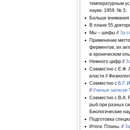
температурным ус
науки. 1959. № 3;
Больше внимания 
В плане 55 докторс
Мы – шефы //
За с
Применение метто
ферментов, их акт
в хроническом опы
Немного цифр //
З
Совместно с Е.Ф. 
власти // Физиолог
Совместно с
Б.Г. 
//
Ученые записки
Совместно с В.А.
рыб при разных с
Биологические нау
Подготовка специа
Итоги. Планы. //
За