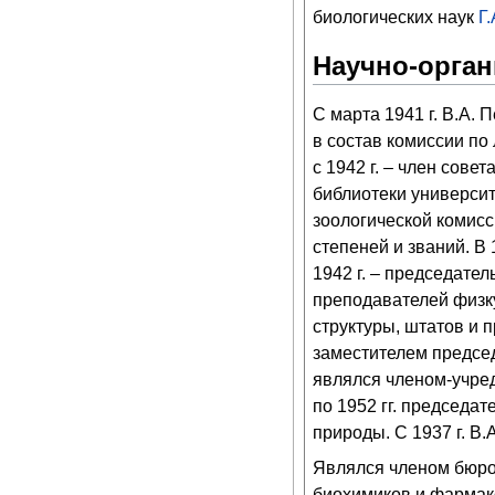
биологических наук
Г
Научно-орган
С марта 1941 г. В.А.
в состав комиссии по
с 1942 г. – член сове
библиотеки университ
зоологической комис
степеней и званий. В 
1942 г. – председате
преподавателей физкул
структуры, штатов и 
заместителем предсе
являлся членом-учред
по 1952 гг. председа
природы. С 1937 г. В
Являлся членом бюро
биохимиков и фармак