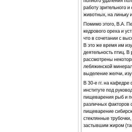
полного удаления пол
работу зрительного и
животных, на линьку 
Помимо этого, В.А. П
кедрового ореха и ус
что в сочетании с вы
В это же время им и
деятельность птиц. В
рассмотрены некотор
лебяжинской минерал
выделение желчи, изу
В 30-е гг. на кафедр
институте под руково
пищеварения рыб и п
различных факторов с
пищеварение сибирск
стеклянные трубочки
застывшим жиром (та