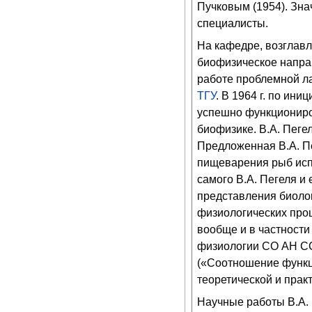
Пучковым (1954). Зн
специалисты.
На кафедре, возглавля
биофизическое направ
работе проблемной ла
ТГУ
. В 1964 г. по ин
успешно функциониро
биофизике. В.А. Пеге
Предложенная В.А. Пе
пищеварения рыб исп
самого В.А. Пегеля и
представления биоло
физиологических про
вообще и в частности 
физиологии СО АН СС
(«Соотношение функц
теоретической и прак
Научные работы В.А. 