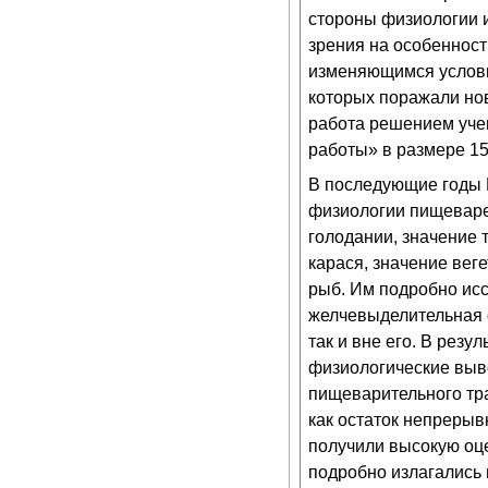
стороны физиологии 
зрения на особеннос
изменяющимся услови
которых поражали нови
работа решением уче
работы» в размере 15
В последующие годы 
физиологии пищеваре
голодании, значение 
карася, значение вег
рыб. Им подробно ис
желчевыделительная 
так и вне его. В рез
физиологические выв
пищеварительного тра
как остаток непрерыв
получили высокую оце
подробно излагались 