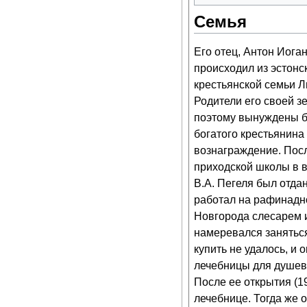
Семья
Его отец, Антон Иоган
происходил из эстонс
крестьянской семьи Л
Родители его своей з
поэтому вынуждены б
богатого крестьянина
вознаграждение. Пос
приходской школы в в
В.А. Пегеля был отда
работал на рафинадно
Новгорода слесарем и
намеревался заняться
купить не удалось, и
лечебницы для душев
После ее открытия (1
лечебнице. Тогда же о