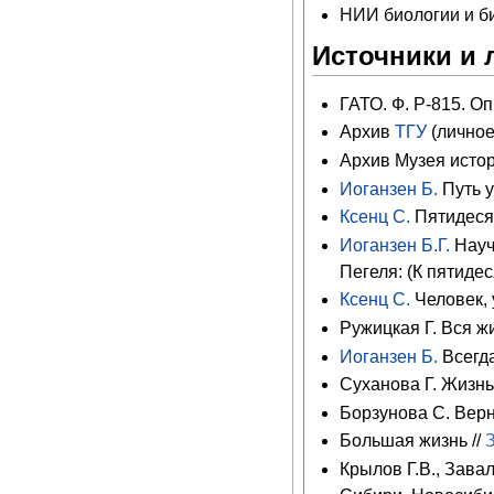
НИИ биологии и б
Источники и 
ГАТО. Ф. Р-815. Оп.
Архив
ТГУ
(личное
Архив Музея исто
Иоганзен Б.
Путь у
Ксенц С.
Пятидесят
Иоганзен Б.Г.
Науч
Пегеля: (К пятиде
Ксенц С.
Человек, 
Ружицкая Г. Вся ж
Иоганзен Б.
Всегд
Суханова Г. Жизнь 
Борзунова С. Верн
Большая жизнь //
Крылов Г.В., Зава