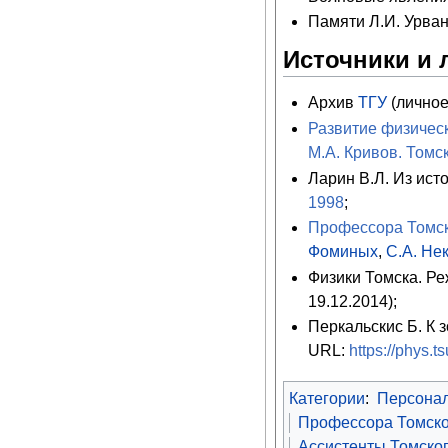
Памяти Л.И. Урван
Источники и 
Архив
ТГУ
(личное
Развитие физическ
М.А. Кривов. Томск
Ларин В.Л. Из ист
1998
;
Профессора Томск
Фоминых
,
С.А. Не
Физики Томска. Р
19.12.2014);
Перкальскис Б. К 
URL:
https://phys.t
Категории
:
Персона
Профессора Томско
Ассистенты Томског