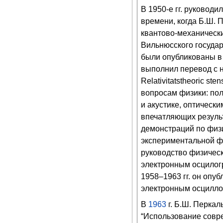
В 1950-е гг. руковод
времени, когда Б.Ш.
квантово-механическ
Вильнюсского государ
были опубликованы в 
выполнил перевод с н
Relativitatstheoric s
вопросам физики: по
и акустике, оптическ
впечатляющих результ
демонстраций по физи
экспериментальной ф
руководство физическ
электронным осцилогр
1958–1963 гг. он опуб
электронным осциллос
В
1963
г. Б.Ш. Перкал
“Использование совре