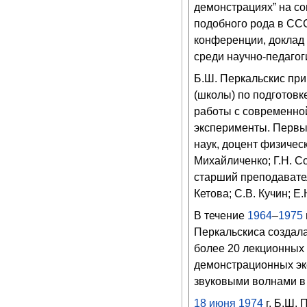
демонстрациях” на со
подобного рода в ССС
конференции, доклад
среди научно-педагог
Б.Ш. Перкальскис пр
(школы) по подготов
работы с современно
эксперименты. Первым
наук, доцент физичес
Михайличенко; Г.Н. С
старший преподават
Кетова; С.В. Кучин; Е
В течение
1964
–
1975
Перкальскиса создал
более 20 лекционных 
демонстрационных эк
звуковыми волнами в 
18 июня
1974
г. Б.Ш. 