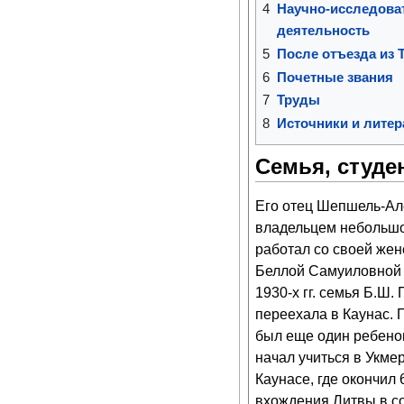
4
Научно-исследова
деятельность
5
После отъезда из 
6
Почетные звания
7
Труды
8
Источники и литер
Семья, студе
Его отец Шепшель-Ал
владельцем небольшог
работал со своей жен
Беллой Самуиловной 
1930-х гг. семья Б.Ш.
переехала в Каунас. 
был еще один ребенок
начал учиться в Укме
Каунасе, где окончил 
вхождения Литвы в с