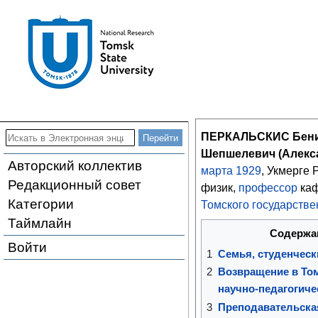
ПЕРКАЛЬСКИС Бени
Шепшелевич (Алекс
Авторский коллектив
марта
1929
, Укмерге 
Редакционный совет
физик,
профессор
каф
Категории
Томского государстве
Таймлайн
Содержа
Войти
1
Семья, студенческ
2
Возвращение в То
научно-педагогиче
3
Преподавательска