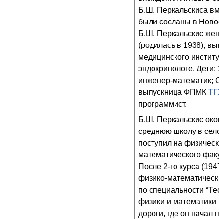
Б.Ш. Перкальскиса вме
были сосланы в Ново
Б.Ш. Перкальскис же
(родилась в 1938), в
медицинского институ
эндокринологе. Дети: 
инженер-математик; С
выпускница ФПМК
ТГ
программист.
Б.Ш. Перкальскис око
среднюю школу в сел
поступил на физическ
математического фак
После 2-го курса (194
физико-математически
по специальности “Те
физики и математики
дороги, где он начал