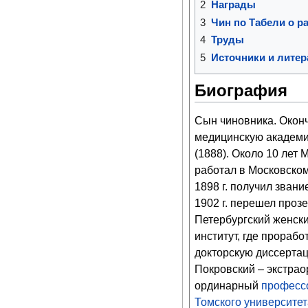
2
Награды
3
Чин по Табели о ра
4
Труды
5
Источники и литер
Биография
Сын чиновника. Окон
медицинскую академи
(1888). Около 10 лет 
работал в Московском
1898 г. получил звани
1902 г. перешел прозе
Петербургский женск
институт, где прорабо
докторскую диссертаци
Покровский – экстраор
ординарный
професс
Томского университет