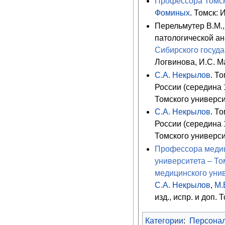
Профессора Томск
Фоминых
. Томск: 
Перельмутер В.М.,
патологической ан
Сибирского госуда
Логвинова, И.С. 
С.А. Некрылов
. Т
России (середина 187
Томского универси
С.А. Некрылов
. Т
России (середина 187
Томского универси
Профессора медиц
университета – То
медицинского унив
С.А. Некрылов
,
М.
изд., испр. и доп. Т
Категории
:
Персона