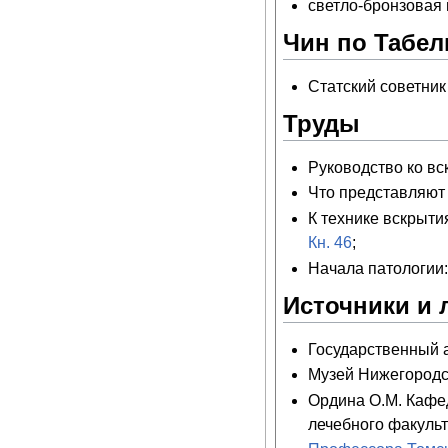
светло-бронзовая
Чин по Табели
Статский советник 
Труды
Руководство ко вс
Что представляют 
К технике вскрытия
Кн. 46
;
Начала патологии:
Источники и 
Государственный ар
Музей Нижегородс
Ордина О.М. Кафе
лечебного факульт