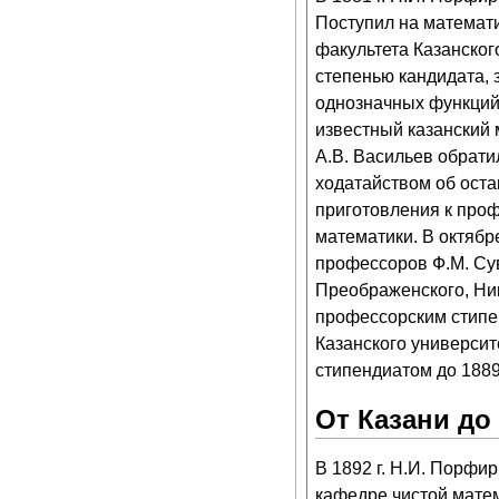
Поступил на математ
факультета Казанского
степенью кандидата,
однозначных функций
известный казанский м
А.В. Васильев обрати
ходатайством об ост
приготовления к про
математики. В октябр
профессоров Ф.М. Сув
Преображенского, Ни
профессорским стипе
Казанского универси
стипендиатом до 1889 
От Казани до
В 1892 г. Н.И. Порфи
кафедре чистой матем