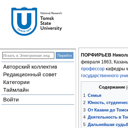
ПОРФИРЬЕВ Никола
февраля 1863, Казан
Авторский коллектив
профессор
кафедры 
Редакционный совет
государственного уни
Категории
Содержание
Таймлайн
1
Семья
Войти
2
Юность, студенчес
3
От Казани до Томс
4
Деятельность в То
5
Дальнейшая судь