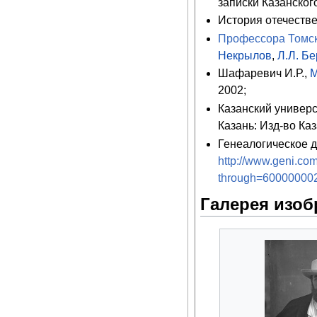
записки Казанского
История отечествен
Профессора Томск
Некрылов
,
Л.Л. Б
Шафаревич И.Р.,
М
2002;
Казанский универс
Казань: Изд-во Ка
Генеалогическое д
http://www.geni.
through=600000002
Галерея изо