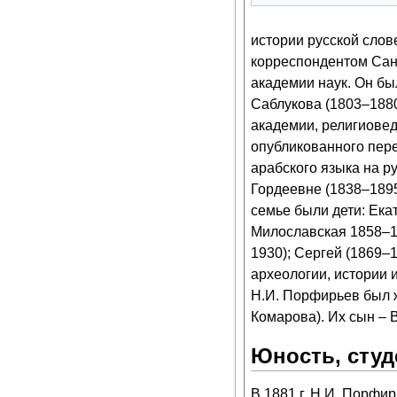
истории русской слов
корреспондентом Сан
академии наук. Он бы
Саблукова (1803–1880
академии, религиовед
опубликованного пер
арабского языка на ру
Гордеевне (1838–1895
семье были дети: Ека
Милославская 1858–18
1930); Сергей (1869–
археологии, истории 
Н.И. Порфирьев был 
Комарова). Их сын – 
Юность, студ
В 1881 г. Н.И. Порфи