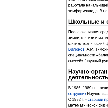
работала начальнице
химфармзавода. В на
Школьные и 
После окончания сред
химии, физики и мате
физико-технический 
Вилюнов
, А.М. Тимох
специальности «балл
смесей» (научный руко
Научно-орган
деятельност
В 1986–1989 гг. – ас
сотрудник
Научно-исс
С 1992 г. –
старший п
математической физи