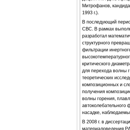
Митрофанов, кандидат
1993 г.).
В последующий перио
СВС. В рамках выпол
разработал математи
структурного превращ
фильтрации инертного
высокотемпературног
критического диамет
для перехода волны 
теоретических иссле
композиционных и сл
получения композици
волны горения, плав
автоколебательного ф
насадке, наблюдаемы
В 2008 г. в диссерта
материаловедения РА