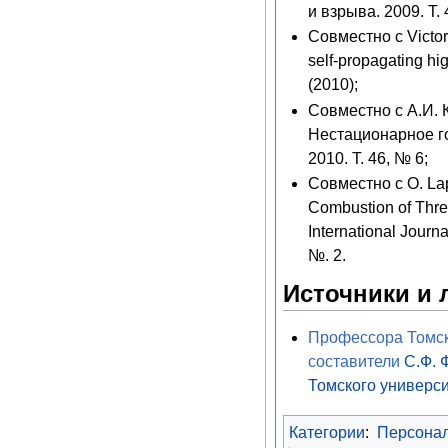
и взрыва. 2009. Т. 
Совместно с Victor 
self-propagating hi
(2010);
Совместно с А.И.
Нестационарное го
2010. Т. 46, № 6;
Совместно с O. Lap
Combustion of Thre
International Journ
№. 2.
Источники и 
Профессора Томско
составители
С.Ф.
Томского универс
Категории
:
Персона