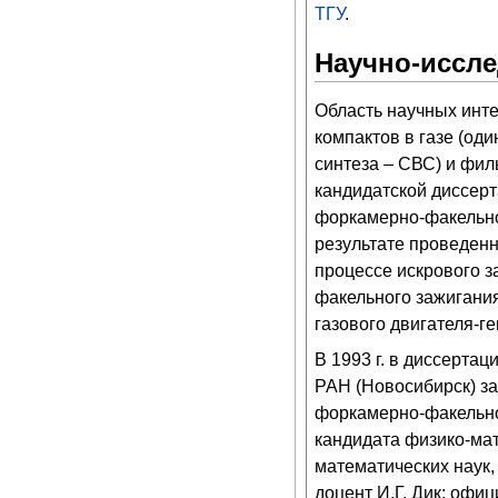
ТГУ
.
Научно-иссле
Область научных инте
компактов в газе (о
синтеза – СВС) и фил
кандидатской диссер
форкамерно-факельног
результате проведен
процессе искрового 
факельного зажигания
газового двигателя-г
В 1993 г. в диссерта
РАН (Новосибирск) з
форкамерно-факельног
кандидата физико-мат
математических наук
доцент И.Г. Дик; офи