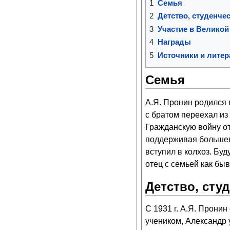
1
Семья
2
Детство, студенче
3
Участие в Великой
4
Награды
5
Источники и литер
Семья
А.Я. Пронин родился 
с братом переехал из
Гражданскую войну от
поддерживая большев
вступил в колхоз. Буд
отец с семьей как бы
Детство, сту
С 1931 г. А.Я. Прони
учеником, Александр 