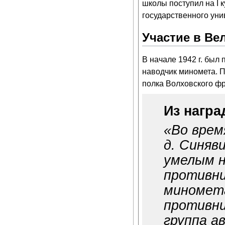
школы поступил на I 
государственного уни
Участие в Ве
В начале 1942 г. был
наводчик миномета. П
полка Волховского фр
Из награ
«Во врем
д. Синяв
умелым н
противни
миномета
противни
группа а