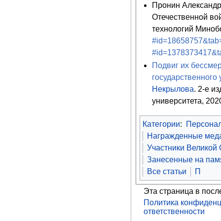
Пронин Александр
Отечественной во
технологий Миноб
#id=18658757&tab
#id=1378373417&t
Подвиг их бессмер
государственного 
Некрылова
. 2-е и
университета, 2020
Категории
:
Персона
Награжденные меда
Участники Великой
Занесенные на памя
Все статьи
П
Эта страница в посл
Политика конфиденц
ответственности