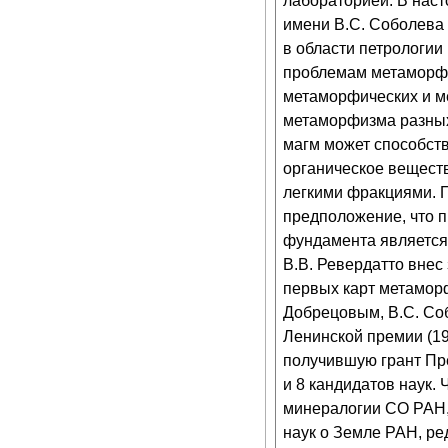
лабораторией. В наст
имени В.С. Соболева 
в области петрологии
проблемам метаморфи
метаморфических и м
метаморфизма разных 
магм может способст
органическое вещест
легкими фракциями. 
предположение, что п
фундамента является 
В.В. Ревердатто внес
первых карт метаморф
Добрецовым, В.С. Со
Ленинской премии (19
получившую грант Пре
и 8 кандидатов наук.
минералогии СО РАН,
наук о Земле РАН, ре