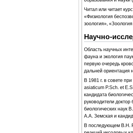
Читал или читает кур
«Физиология беспозв
зоология», «Зоология
Научно-иссле
Область научных инте
фауна и экология пау
первую очередь крово
дальней ориентация н
В 1981 г. в совете п
asiaticum P.Sch. et E
кандидата биологичес
руководители доктор 
биологических наук В
А.А. Земская и кандид
В последующем В.Н. 
реакций иксодовых кл