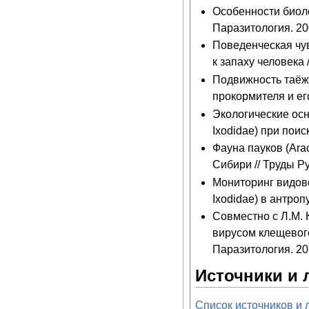
Особенности биоло
Паразитология. 200
Поведенческая чувс
к запаху человека 
Подвижность таёжн
прокормителя и е
Экологические осн
Ixodidae) при пои
Фауна пауков (Ara
Сибири // Труды Ру
Мониторинг видово
Ixodidae) в антроп
Совместно с Л.М. 
вирусом клещевого
Паразитология. 2011
Источники и 
Список источников и 