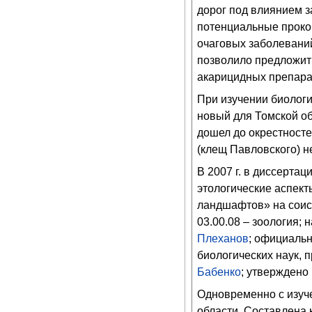
дорог под влиянием з
потенциальные проко
очаговых заболеваний
позволило предложит
акарицидных препарат
При изучении биолог
новый для Томской об
дошел до окрестносте
(клещ Павловского) н
В 2007 г. в диссерта
этологические аспекты
ландшафтов» на соиск
03.00.08 – зоология;
Плеханов
; официальн
биологических наук, 
Бабенко
; утверждено 
Одновременно с изуч
области. Составлена 