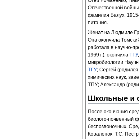
Отец Романенко, Ники
Отечественной войны,
фамилия Балух, 1915–
питания.
Женат на Людмиле Гри
Она окончила Томский
работала в научно-пр
1969 г.), окончила
ТГУ
микробиологии Научн
ТГУ
; Сергей (родился
химических наук, зав
ТПУ; Александр (роди
Школьные и 
После окончания сред
биолого-почвенный ф
беспозвоночных. Сре
Коваленок, Т.С. Пест