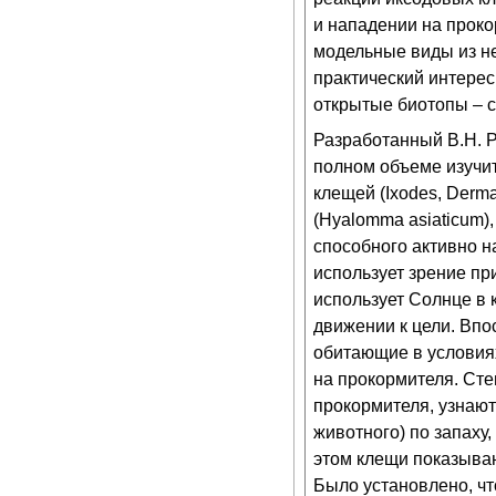
и нападении на прок
модельные виды из н
практический интерес
открытые биотопы – сте
Разработанный В.Н. Р
полном объеме изучи
клещей (Ixodes, Derm
(Hyalomma asiaticum)
способного активно н
использует зрение пр
использует Солнце в 
движении к цели. Впо
обитающие в условиях
на прокормителя. Ст
прокормителя, узнают
животного) по запаху
этом клещи показываю
Было установлено, чт