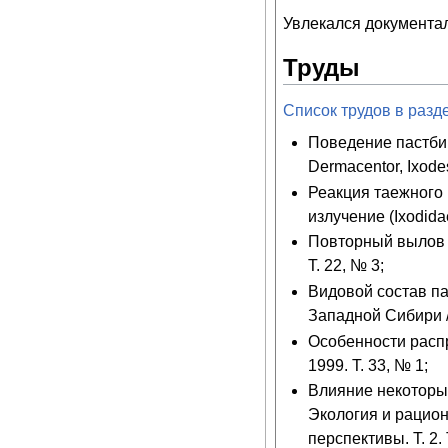
Увлекался документа
Труды
Список трудов в разд
Поведение пастби
Dermacentor, Ixode
Реакция таежного
излучение (Ixodidae
Повторный вылов 
Т. 22, № 3;
Видовой состав па
Западной Сибири /
Особенности распр
1999. Т. 33, № 1;
Влияние некоторых
Экология и рацион
перспективы. Т. 2.