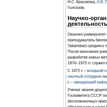
Н.С. Красикова,
А.В. 
Гынгазов.
Научно-орган
деятельност
Окончил университет 
преподаватель биолог
Tabanidae) среднего 
После окончания уни
разработке новых ме
1970–1972 гг. служил
С 1972 г. –
младший н
научный сотрудник
ла
г. –
заведующий кафе
Ученое звание доцен
Госкомитета СССР по 
беспозвоночных прис
образования и науки (