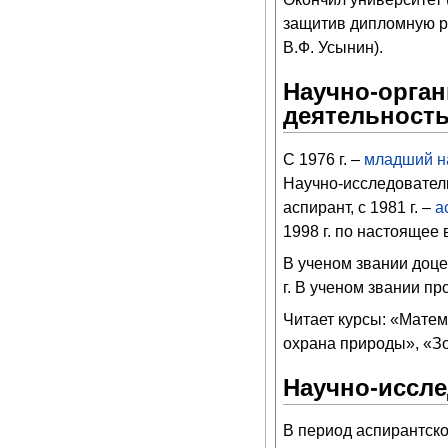
защитив дипломную р
В.Ф. Усынин).
Научно-орган
деятельност
С 1976 г. –
младший н
Научно-исследовател
аспирант, с 1981 г. –
а
1998 г. по настоящее
В ученом звании доце
г. В ученом звании п
Читает курсы: «Матем
охрана природы», «З
Научно-иссле
В период аспирантск