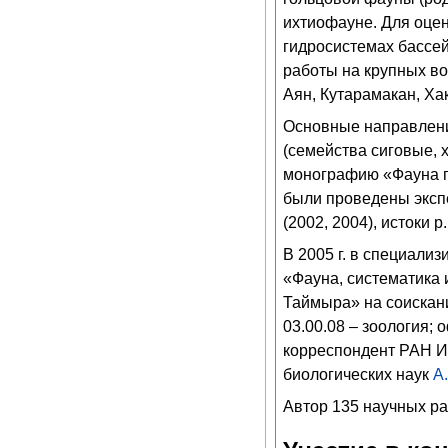
ихтиофауне. Для оце
гидросистемах бассей
работы на крупных во
Аян, Кутарамакан, Хак
Основные направлени
(семейства сиговые,
монографию «Фауна п
были проведены экспе
(2002, 2004), истоки р
В 2005 г. в специали
«Фауна, систематика 
Таймыра» на соискани
03.00.08 – зоология;
корреспондент РАН И.
биологических наук
А
Автор 135 научных ра