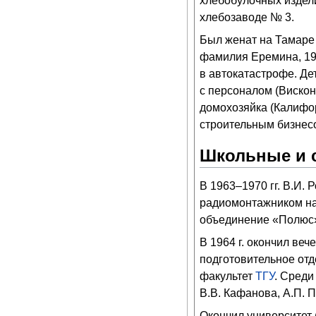
хлебобулочных издел
хлебозаводе № 3.
Был женат на Тамаре
фамилия Еремина, 19
в автокатастрофе. Дет
с персоналом (Вискон
домохозяйка (Калифор
строительным бизнесом
Школьные и 
В 1963–1970 гг. В.И.
радиомонтажником на
объединение «Полюс»
В 1964 г. окончил ве
подготовительное отд
факультет
ТГУ
. Среди
В.В. Кафанова, А.П. П
Окончил университет 