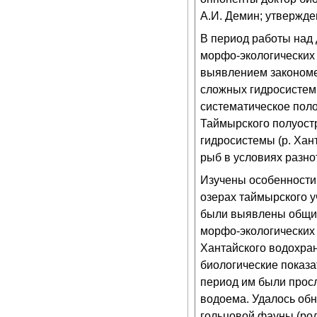
А.И. Демин; утвержден
В период работы над 
морфо-экологических
выявлением закономе
сложных гидросистем.
систематическое пол
Таймырского полуост
гидросистемы (р. Ха
рыб в условиях разн
Изучены особенности
озерах таймырского у
были выявлены общие
морфо-экологических
Хантайского водохра
биологические показ
период им были просл
водоема. Удалось обн
гольцовой фауны (род