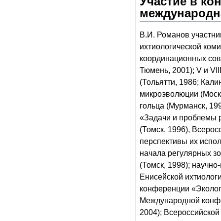
Участие в ко
международн
В.И. Романов участн
ихтиологической комис
координационных сов
Тюмень, 2001); V и V
(Тольятти, 1986; Кал
микроэволюции (Моск
гольца (Мурманск, 1
«Задачи и проблемы 
(Томск, 1996), Всеро
перспективы их испол
начала регулярных зо
(Томск, 1998); научн
Енисейской ихтиологи
конференции «Экология
Международной конфе
2004); Всероссийско