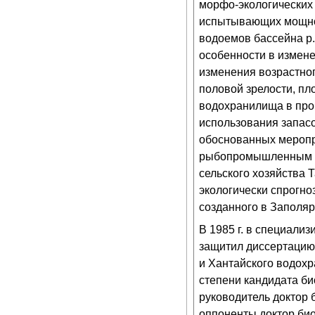
морфо-экологических 
испытывающих мощно
водоемов бассейна р
особенности в измене
изменения возрастног
половой зрелости, пл
водохранилища в про
использования запасо
обоснованных меропр
рыбопромышленным и
сельского хозяйства 
экологически спрогн
созданного в Заполя
В 1985 г. в специали
защитил диссертацию
и Хантайского водох
степени кандидата би
руководитель доктор 
оппоненты доктор био