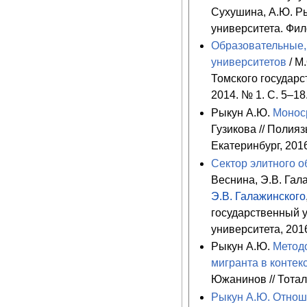
Сухушина, А.Ю. Ры
университета. Фил
Образовательные,
университетов
/ М
Томского государс
2014. № 1. С. 5–18
Рыкун А.Ю.
Моноср
Гузикова // Полия
Екатеринбург, 2016
Сектор элитного о
Веснина, Э.В. Гала
Э.В. Галажинского
государственный у
университета, 201
Рыкун А.Ю.
Метод
мигранта в конте
Южанинов // Тотал
Рыкун А.Ю. Отнош