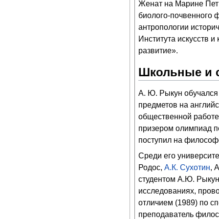
Женат на Марине Петр
биолого-почвенного ф
антропологии истори
Института искусств и
развитие».
Школьные и 
А. Ю. Рыкун обучалс
предметов на английс
общественной работе
призером олимпиад по
поступил на философ
Среди его университет
Родос,
А.К. Сухотин
, 
студентом А.Ю. Рыкун
исследованиях, пров
отличием (1989) по 
преподаватель филос