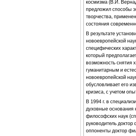
космизма (В.И. Вернад
предложил способы э
творчества, примене
состояния современно
В результате установ
новоевропейской наук
специфических характ
который предполагае
возможность снятия 
гуманитарным и естес
новоевропейской нау
обусловливает его из
кризиса, с учетом оп
В 1994 г. в специали
духовные основания н
философских наук (сп
руководитель доктор
оппоненты доктор фи