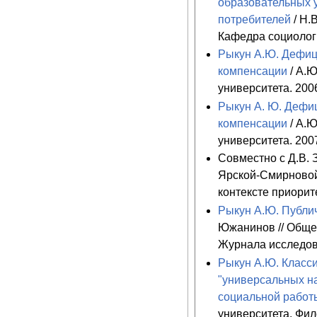
образовательных у
потребителей
/ Н.
Кафедра социологи
Рыкун А.Ю. Дефиц
компенсации
/ А.Ю
университета. 2006
Рыкун А. Ю. Дефи
компенсации
/ А.Ю
университета. 2007
Совместно с Д.В. 
Ярской-Смирновой
контексте приорит
Рыкун А.Ю. Публи
Южанинов // Общес
Журнала исследов
Рыкун А.Ю. Класси
"универсальных н
социальной работ
университета. Фил