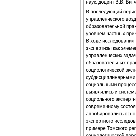
наук, доцент В.В. Витч
В последующий период
управленческого воз
образовательной пра
уровнем частных прик
В ходе исследования
экспертизы как элеме
управленческих зада
образовательных прак
социологической экс
субдисциплинарными
социальными процесса
выявлялись и систем
социольного эксперт
современному состоя
апробировались осно
экспертного исследо
примере Томского рег
социологической пер