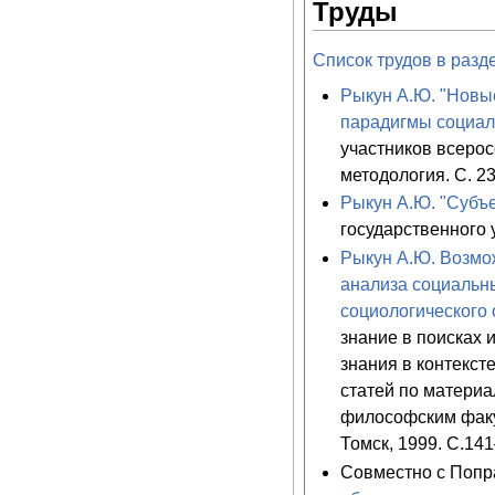
Труды
Список трудов в разд
Рыкун А.Ю. "Новые
парадигмы социал
участников всерос
методология. С. 23
Рыкун А.Ю. "Субъ
государственного у
Рыкун А.Ю. Возмо
анализа социальн
социологического 
знание в поисках
знания в контекст
статей по матери
философским факул
Томск, 1999. С.14
Совместно с Попр