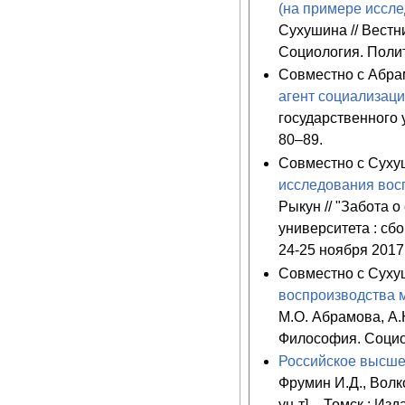
(на примере иссле
Сухушина // Вестн
Социология. Полит
Совместно с Абра
агент социализац
государственного 
80–89.
Совместно с Суху
исследования вос
Рыкун // "Забота 
университета : сб
24-25 ноября 2017 г
Совместно с Суху
воспроизводства м
М.О. Абрамова, А.
Философия. Социол
Российское высше
Фрумин И.Д., Волков
ун-т]. - Томск : И