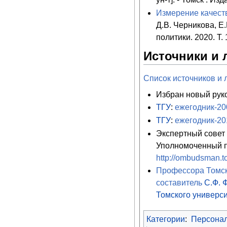
Измерение качеств
Д.В. Черникова, Е
политики. 2020. Т.
Источники и 
Список источников и 
Избран новый руко
ТГУ
:
ежегодник-20
ТГУ
:
ежегодник-20
Экспертный совет 
Уполномоченный п
http://ombudsman.to
Профессора Томско
составитель
С.Ф. 
Томского универс
Категории
:
Персона