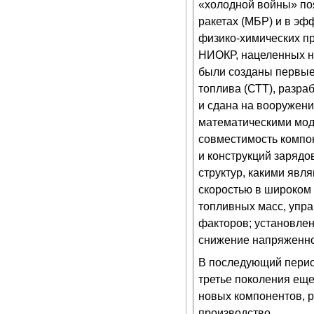
«холодной войны» по
ракетах (МБР) и в эф
физико-химических пр
НИОКР, нацеленных на
были созданы первые
топлива (СТТ), разра
и сдана на вооружен
математическими мод
совместимость компо
и конструкций зарядо
структур, какими явл
скоростью в широком
топливных масс, упра
факторов; установле
снижение напряженно
В последующий перио
третье поколения еще
новых компонентов, 
производство.