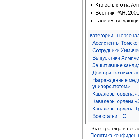
Кто есть кто на Ал
Вестник РАН. 2001.
Галерея выдающихс
Категории
:
Персона
Ассистенты Томског
Сотрудники Химичес
Выпускники Химичес
Защитившие кандид
Доктора технически
Награжденные меда
университетом»
Кавалеры ордена «З
Кавалеры ордена «З
Кавалеры ордена Т
Все статьи
С
Эта страница в посл
Политика конфиденц