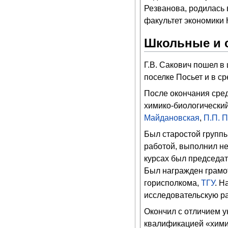
Резванова, родилась 
факультет экономики 
Школьные и 
Г.В. Сакович пошел в
поселке Посьет и в с
После окончания сред
химико-биологически
Майдановская
,
П.П. 
Был старостой группы
работой, выполнил не
курсах был председат
Был награжден грамо
горисполкома,
ТГУ
. Н
исследовательскую ра
Окончил с отличием у
квалификацией «хими