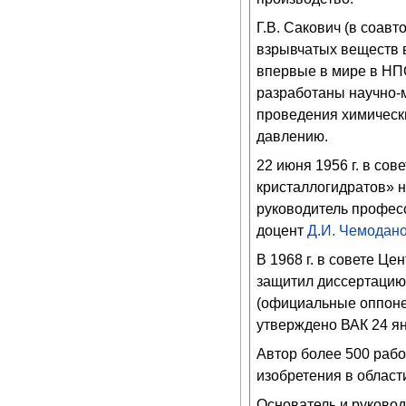
Г.В. Сакович (в соав
взрывчатых веществ в
впервые в мире в НП
разработаны научно-
проведения химически
давлению.
22 июня 1956 г. в сов
кристаллогидратов» н
руководитель профе
доцент
Д.И. Чемодан
В 1968 г. в совете Ц
защитил диссертацию 
(официальные оппонен
утверждено ВАК 24 янв
Автор более 500 рабо
изобретения в област
Основатель и руковод