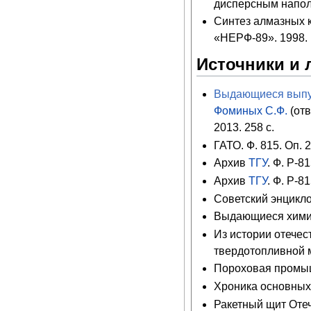
дисперсным напол
Синтез алмазных 
«НЕРФ-89». 1998.
Источники и 
Выдающиеся выпус
Фоминых С.Ф.
(отв
2013. 258 с.
ГАТО. Ф. 815. Оп. 2
Архив
ТГУ
. Ф. Р-81
Архив
ТГУ
. Ф. Р-81
Советский энцикло
Выдающиеся химик
Из истории отече
твердотопливной м
Пороховая промыш
Хроника основных 
Ракетный щит Отече