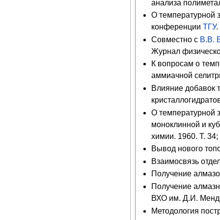
анализа полиметал
О температурной з
конференции
ТГУ
.
Совместно с
В.В.
Журнал физической
К вопросам о тем
аммиачной селитры
Влияние добавок т
кристаллогидратов
О температурной 
моноклинной и ку
химии. 1960. Т. 34;
Вывод нового топ
Взаимосвязь отде
Получение алмазов
Получение алмазны
ВХО им. Д.И. Менд
Методология пост