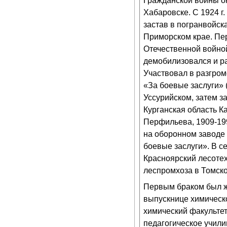
Гражданской войны о
Хабаровске. С 1924 г
застав в погранвойск
Приморском крае. Пе
Отечественной войной
демобилизовался и ра
Участвовал в разгро
«За боевые заслуги» (
Уссурийском, затем 
Курганская область К
Перфильева, 1909-199
на оборонном заводе
боевые заслуги». В се
Красноярский лесотех
леспромхоза в Томско
Первым браком был ж
выпускнице химическ
химический факульте
педагогическое учил