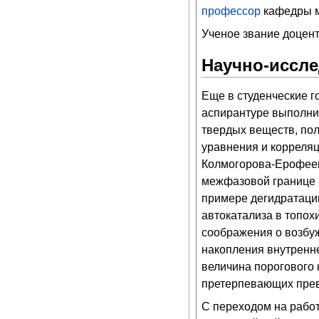
профессор
кафедры м
Ученое звание доцента
Научно-иссле
Еще в студенческие г
аспирантуре выполни
твердых веществ, п
уравнения и корреля
Колмогорова-Ерофеев
межфазовой границе р
примере дегидратации
автокатализа в топох
соображения о возбуж
накопления внутренне
величина порогового 
претерпевающих прев
С переходом на работ