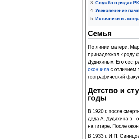
3
Служба в рядах Р
4
Увековечение пам
5
Источники и литер
Семья
По линии матери, Ма
принадлежал к роду 
Дудихиных. Его сестра
окончила
с отличием 
географический факу
Детство и ст
годы
В 1920 г. после смерт
деда А. Дудихина в Т
на гитаре. После око
В 1933 г. И.П. Свинц