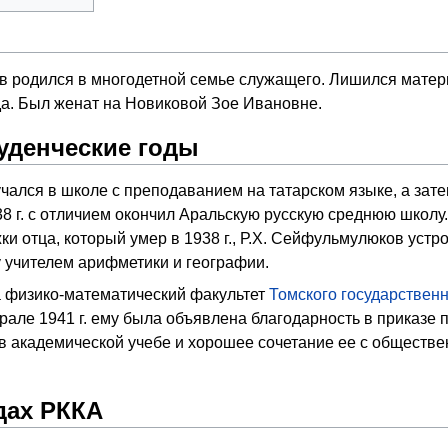
в родился в многодетной семье служащего. Лишился матери
да. Был женат на Новиковой Зое Ивановне.
туденческие годы
чался в школе с преподаванием на татарском языке, а зате
38 г. с отличием окончил Аральскую русскую среднюю школу.
 отца, который умер в 1938 г., Р.Х. Сейфульмулюков устр
у учителем арифметики и географии.
 физико-математический факультет
Томского государствен
врале 1941 г. ему была объявлена благодарность в приказе 
в академической учебе и хорошее сочетание ее с обществ
дах РККА