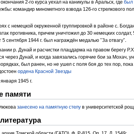
 окончания 2-го курса уехал на каникулы в Аральск, где
был
жбы: командир минометного взвода 126-го стрелкового полк
 боях с немецкой окруженной группировкой в районе с. Бо
атак противника, причем уничтожил до 30 немецких солдат,
5 сентября 1944 г. был награждён медалью "За отвагу".
ании р. Дунай и расчистки плацдарма на правом берегу Р.
 через Дунай, и когда завязались горячие бои за Мохач, у
орядках, был ранен, но не ушел с поля боя до тех пор, пок
удостоен
ордена Красной Звезды
января 1945 г.
е памяти
улюкова
занесено на памятную стелу
в университетской ро
 литература
архив Томской области (ГАТО). Ф. Р-815. Оп. 17. Д. 1549;