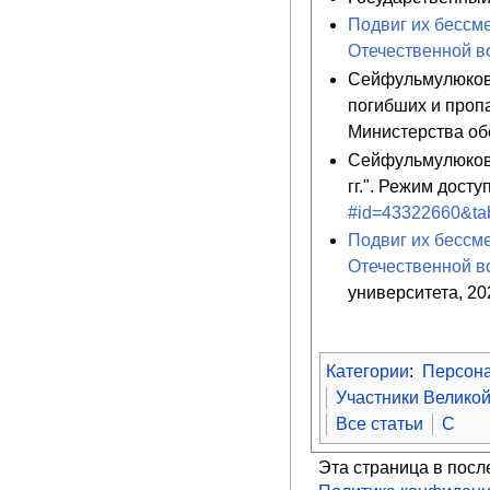
Подвиг их бессме
Отечественной в
Сейфульмулюков 
погибших и проп
Министерства об
Сейфульмулюков 
гг.". Режим досту
#id=43322660&ta
Подвиг их бессме
Отечественной в
университета, 20
Категории
:
Персон
Участники Велико
Все статьи
С
Эта страница в посл