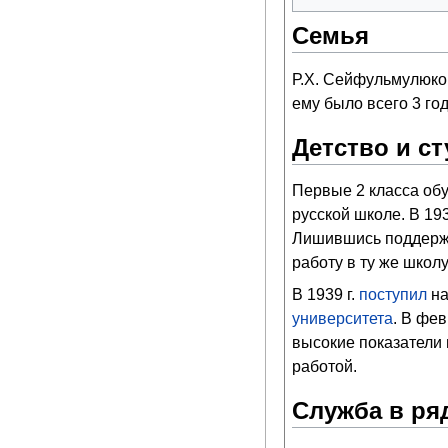
Семья
Р.Х. Сейфульмулюко
ему было всего 3 го
Детство и с
Первые 2 класса обу
русской школе. В 19
Лишившись поддержки
работу в ту же школ
В 1939 г.
поступил
на
университета
. В фе
высокие показатели 
работой.
Служба в ря