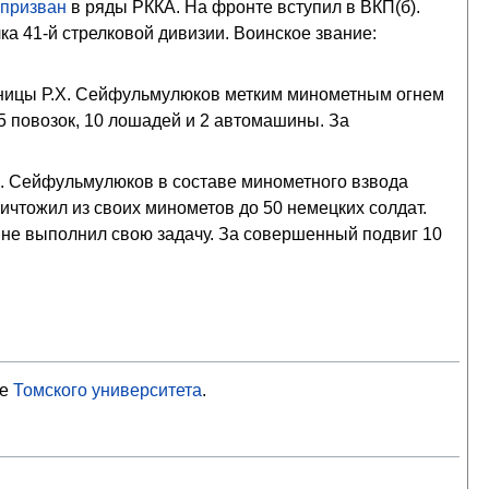
 призван
в ряды РККА. На фронте вступил в ВКП(б).
а 41-й стрелковой дивизии. Воинское звание:
гданицы Р.Х. Сейфульмулюков метким минометным огнем
 5 повозок, 10 лошадей и 2 автомашины. За
Х. Сейфульмулюков в составе минометного взвода
ничтожил из своих минометов до 50 немецких солдат.
а не выполнил свою задачу. За совершенный подвиг 10
ще
Томского университета
.