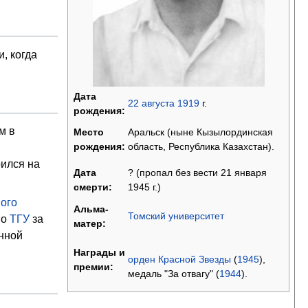
, когда
Дата
22
августа
1919
г.
рождения:
м в
Аральск (ныне Кызылординская
Место
область, Республика Казахстан).
рождения:
оился на
? (пропал без вести 21 января
Дата
1945 г.)
смерти:
ного
Альма-
Томский университет
по
ТГУ
за
матер:
енной
Награды и
орден Красной Звезды
(
1945
),
премии:
медаль "За отвагу" (
1944
).