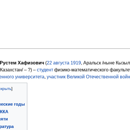
Рустем Хафизович
(
22
августа
1919
, Аральск /ныне Кызы
Казахстан/ – ?) –
студент
физико-математического факульте
енного университета
,
участник Великой Отечественной вой
ческие годы
РККА
мяти
ратура