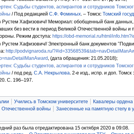
ртен: Судьбы студентов, аспирантов и сотрудников Томског
ойны
/ Под редакцией
С.Ф. Фоминых
. – Томск:
Томский госу
Рустем Хафизович// Мемориал: обобщенный банк данных,
авших без вести в период Великой Отечественной войны и
ороны. Режим доступа:
https://obd-memorial.ru/html/info.htm
Рустем Хафизович// Электронный банк документов "Подвиг
па:
http://podvignaroda.ru/?#id=33568539&tab=navDetailManA
b=navDetailManAward
, (дата обращения: 21.05.2018);
ртен: Судьбы студентов, аспирантов и сотрудников Томског
ойны
/ под ред.
С.А. Некрылова
. 2-е изд., испр. и доп. Том
20. C. 196–197.
алии
Учились в Томском университете
Кавалеры ордена
й Отечественной войны
Занесенные на памятную стелу в 
едний раз была отредактирована 15 октября 2020 в 09:08.