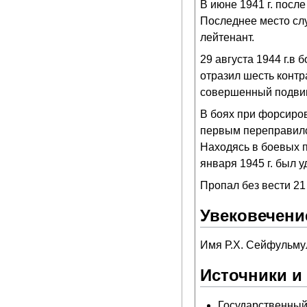
В июне 1941 г. после
Последнее место слу
лейтенант.
29 августа 1944 г.в
отразил шесть контр
совершенный подвиг 
В боях при форсиров
первым переправился
Находясь в боевых п
января 1945 г. был 
Пропал без вести 21 
Увековечени
Имя Р.Х. Сейфульм
Источники и
Государственный 