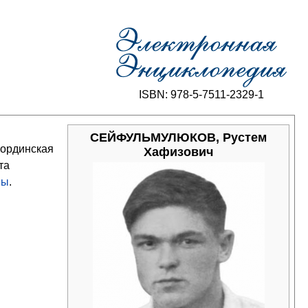
ISBN: 978-5-7511-2329-1
СЕЙФУЛЬМУЛЮКОВ, Рустем
лординская
Хафизович
та
ны
.