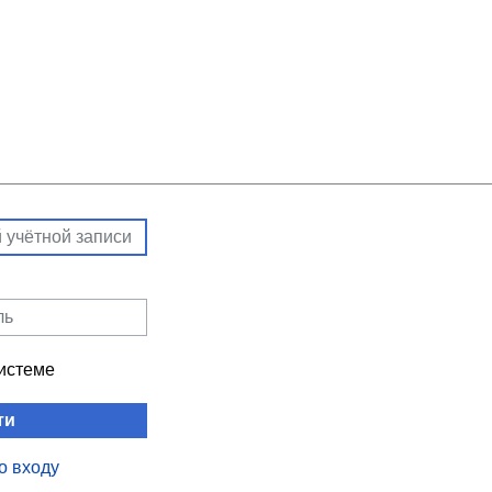
системе
ти
о входу