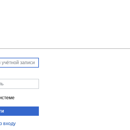
системе
ти
о входу