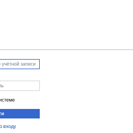
системе
ти
о входу