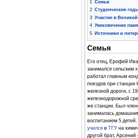
1
Семья
2
Cтуденческие год
3
Участие в Великой
4
Увековечение пам
5
Источники и литер
Семья
Его отец, Ерофей Ива
занимался сельским х
работал главным кон
поездов при станции
железной дороги, с 19
железнодорожной сре
же станции. Был член
занималась домашним
воспитанием 5 детей.
учился
в
ТГУ
на химич
другой брат, Арсений