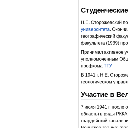
Cтуденческие
Н.Е. Сторожевский по
университета
. Окончи
географический факу
факультета (1939) пр
Принимал активное у
уполномоченным Обще
профкома
ТГУ
.
В 1941 г. Н.Е. Сторо
геологическом управл
Участие в Ве
7 июля 1941 г. после 
область) в ряды РККА
гвардейский кавалери
Воинское звание: гва