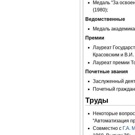
Медаль “За освое
(1980);
Ведомственные
Медаль академика 
Премии
Лауреат Государс
Красовским и В.И.
Лауреат премии То
Почетные звания
Заслуженный деят
Почетный граждани
Труды
Некоторые вопросы
“Автоматизация пр
Совместно с
Г.А.