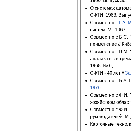
1960. Выпуск 36;
О системах автома
СФТИ. 1963. Выпус
Совместно с
Г.А.
систем. М., 1967;
Совместно с Б.С.
применение // Киб
Совместно с В.М.
анализа в экстрем
1968. № 6;
СФТИ - 40 лет //
За
Совместно с Б.А. 
1976
;
Совместно с Ф.И.
хозяйством области
Совместно с Ф.И.
руководителей. М.,
Карточные техноло