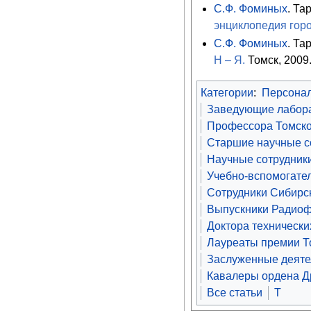
С.Ф. Фоминых
. Та
энциклопедия гор
С.Ф. Фоминых
. Та
Н – Я.
Томск, 2009
Категории
:
Персона
Заведующие лабора
Профессора Томско
Старшие научные со
Научные сотрудники
Учебно-вспомогате
Сотрудники Сибирск
Выпускники Радиофи
Доктора технически
Лауреаты премии То
Заслуженные деяте
Кавалеры ордена 
Все статьи
Т