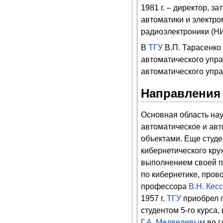
1981 г. – директор, 
автоматики и электро
радиоэлектроники (Н
В
ТГУ
В.П. Тарасенко
автоматического упра
автоматического упра
Направления
Основная область нау
автоматическое и ав
объектами. Еще студе
кибернетического кру
выполнением своей п
по кибернетике, про
профессора
В.Н. Кес
1957 г.
ТГУ
приобрел п
студентом 5-го курса,
Г.А. Медведевым
во г