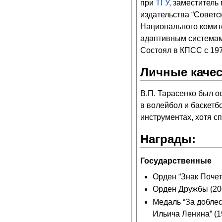
при
ТГУ
, заместитель
издательства “Советс
Национального комит
адаптивным системам
Состоял в КПСС с 1970
Личные качес
В.П. Тарасенко был о
в волейбол и баскетб
инструментах, хотя с
Награды:
Государственные
Орден “Знак Почета
Орден Дружбы (20
Медаль “За добле
Ильича Ленина” (1