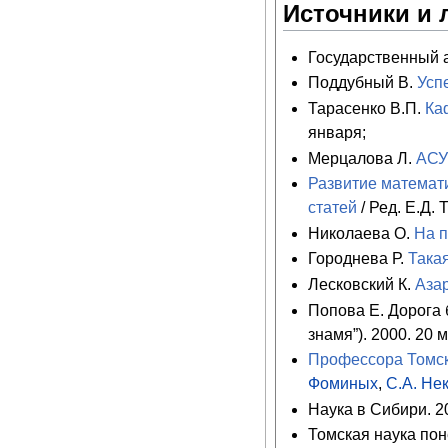
Источники и 
Государственный ар
Поддубный В.
Усп
Тарасенко В.П.
Ка
января;
Мерцалова Л.
АСУ
Развитие математи
статей
/ Ред. Е.Д.
Николаева О.
На 
Городнева Р.
Така
Лесковский К.
Аза
Попова Е. Дорога 
знамя”). 2000. 20 
Профессора Томск
Фоминых
,
С.А. Не
Наука в Сибири. 2
Томская наука пон