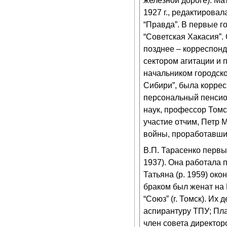
железной дороге). Ма
1927 г., редактирова
“Правда”. В первые 
“Советская Хакасия”. 
позднее – корреспонд
сектором агитации и 
начальником городско
Сибири”, была коррес
персональный пенсио
наук, профессор Томс
участие отчим, Петр 
войны, проработавши
В.П. Тарасенко первы
1937). Она работала 
Татьяна (р. 1959) ок
браком был женат на 
“Союз” (г. Томск). Их
аспирантуру ТПУ; Пла
член совета директор