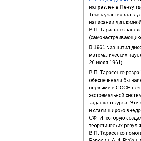
направлен в Пензу, гд
Томск участвовал в у
написании дипломно
В.П. Тарасенко заня
(самонастраивающихс
В 1961 г. защитил ди
математических наук
26 июля 1961).
В.П. Тарасенко разра
обеспечивали бы наи
первыми в СССР полу
экстремальной систе
заданного курса. Эт
и стали широко внедр
СФТИ, которую создал
теоретических резуль
В.П. Тарасенко помога
Раводин, А.И. Рубан и