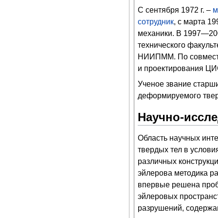
С сентября 1972 г. –
м
сотрудник
, с марта 1
механики. В 1997—200
технического факуль
НИИПММ. По совместит
и проектирования Ц
Ученое звание старш
деформируемого твер
Научно-иссле
Область научных инт
твердых тел в услови
различных конструкц
эйлерова методика р
впервые решена проб
эйлеровых пространс
разрушений, содержа