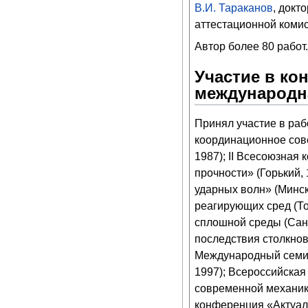
В.И. Тараканов
, докт
аттестационной коми
Автор более 80 работ.
Участие в ко
международн
Принял участие в раб
координационное сов
1987); II Всесоюзная
прочности» (Горький,
ударных волн» (Минс
реагирующих сред (То
сплошной среды (Сан
последствия столкнов
Международный семин
1997); Всероссийска
современной механики
конференция «Актуаль