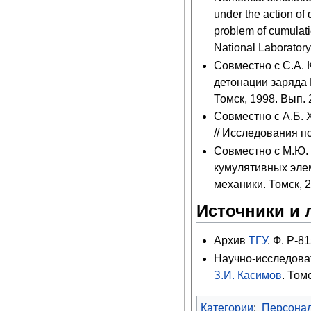
under the action of
problem of cumulat
National Laboratory
Совместно с С.А.
детонации заряда 
Томск, 1998. Вып. 
Совместно с А.Б.
// Исследования п
Совместно с М.Ю.
кумулятивных эле
механики. Томск, 2
Источники и 
Архив
ТГУ
. Ф. Р-81
Научно-исследоват
З.И. Касимов
. Том
Категории
:
Персона