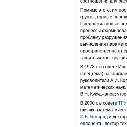
соотношения для рас
Помимо этого, им пр
грунты, горные поро
Предложил новые под
процессы формирован
проблему разрушения
вычисления параметр
пространственных пе
защитных конструкций
В 1978 г. в совете И
(спецтема) на соиска
руководители А.И. Ко
математических наук,
В.Н. Кукуджанов; утве
В 2000 г. в совете
ТГУ
физико-математически
И.Б. Богоряд
и доктор
оппоненты доктор тех