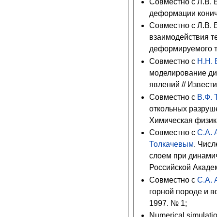
Совместно с Л.В.
деформации кониче
Совместно с Л.В.
взаимодействия т
деформируемого тв
Совместно с
Н.Н.
моделирование ди
явлений // Извести
Совместно с
В.Ф.
откольных разруше
Химическая физика.
Совместно с
С.А.
Толкачевым
. Чис
слоем при динами
Российской Академ
Совместно с
С.А.
горной породе и в
1997. № 1;
Numerical simulation