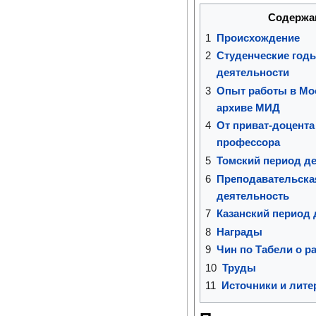
Содержа
1
Происхождение
2
Студенческие год
деятельности
3
Опыт работы в Мо
архиве МИД
4
От приват-доцента
профессора
5
Томский период д
6
Преподавательска
деятельность
7
Казанский период 
8
Награды
9
Чин по Табели о ра
10
Труды
11
Источники и лите