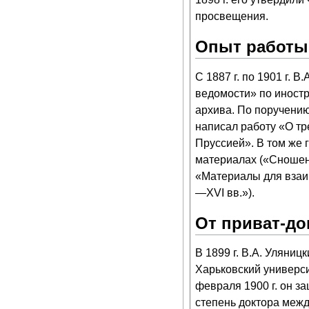
просвещения.
Опыт работы
С 1887 г. по 1901 г. 
ведомости» по иностр
архива. По поручению 
написал работу «О тр
Пруссией». В том же 
материалах («Сношени
«Материалы для взаи
—XVI вв.»).
От приват-до
В 1899 г. В.А. Уляниц
Харьковский универс
февраля 1900 г. он з
степень доктора межд