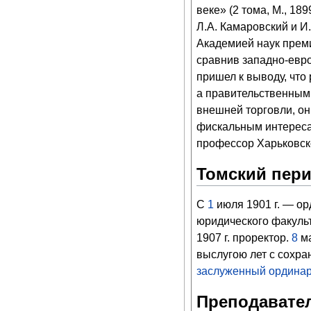
веке» (2 тома, М., 1
Л.А. Камаровский и И.
Академией наук преми
сравнив западно-евро
пришел к выводу, что
а правительственным
внешней торговли, он
фискальным интереса
профессор Харьковско
Томский пери
С
1
июля
1901
г. —
ор
юридического факульт
1907
г.
проректор
.
8
м
выслугою лет с сохр
заслуженный ордина
Преподавател