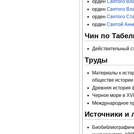
орден
Святого Вла
орден
Святого Вл
орден
Святого Ста
орден
Святой Анны
Чин по Табели
Действительный ст
Труды
Материалы к истор
обществе истории 
Древняя история 
Черное море в XVI
Международное пра
Источники и 
Биобиблиографиче