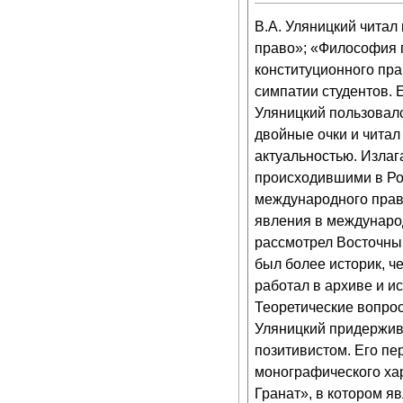
В.А. Уляницкий читал
право»; «Философия п
конституционного пра
симпатии студентов. 
Уляницкий пользовалс
двойные очки и читал
актуальностью. Излаг
происходившими в Рос
международного прав
явления в международ
рассмотрел Восточный
был более историк, че
работал в архиве и и
Теоретические вопрос
Уляницкий придержива
позитивистом. Его пе
монографического ха
Гранат», в котором я