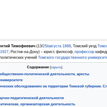
нтий Тимофеевич
(13/
25
/
августа
1888
, Томский уезд
Томс
1927
, Ростов-на-Дону) – юрист, философ,
профессор
кафед
политических учений
Томского государственного университ
Содержание
 общественно-политической деятельности, аресты
университете
тических обследованиях на территории Томской губернии. С
аучно-педагогической деятельности
итическая, организаторская деятельность