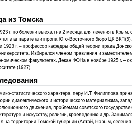
да из Томска
923 г. по болезни выехал на 2 месяца для лечения в Крым, о
ботал в аппарате агитпропа Юго-Восточного бюро ЦК ВКП(б)
и 1923 г. – профессор кафедры общей теории права Донского
) университета. Избирался членом правления и заместител
ономическом факультетах. Декан ФОНа в ноябре 1925 г. – ок
ситете (1927).
следования
ико-статистического характера, перу И.Т. Филиппова прин
тории диалектического и исторического материализма, зап
олюционного движения, проблемам советского государствен
итературе и искусству, религии, краеведению и др. Занима
рал на территории Томской губернии (Алтай, Нарым, селения 