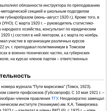
 выполнял обязанности инструктора по преподаванию
но-методической секцией и школьным подотделом
 губнаробразом (июнь–август 1920 г.). Кроме того, в
УНО). С марта 1920 г. – руководитель статистико-
 народного хозяйства, консультант по юридическим
920 г.) состоял в ней лектором, а с марта по ноябрь
нимал участие в организации различных курсов
22 уч. г. преподавал политминимум в Томском
сах в военно-технических частях, на губернских
оле, на курсах членов партии – ответственных
ятельность
номера журнала “Пути марксизма” (Томск, 1923).
ом совете профсоюзов (Губсовпроф). С 10 мая 1921 г. –
ереизбран членом правления
ТГУ
. Неоднократно замещал
хническом институте (техникуме) им. К.А. Тимирязева
923 г. – кандидат в члены ВКП (б), с 1925 г. – член