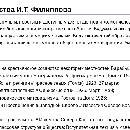
ства И.Т. Филиппова
ромным, простым и доступным для студентов и коллег чел
вил большие организаторские способности. Будучи высоко 
ранцузским и немецким языками. Вел аскетический образ ж
 организации всевозможных общественных мероприятий. Уме
на крестьянское хозяйство некоторых местностей Барабы. То
алектического материализма // Пути марксизма (Томск). 19
га и религий // Красное знамя (Томск). 1923. 27 марта;
ятьсотпятника // Сибирские огни. 1925. Март – май;
торического материализма. Ростов на Дону, 1926;
и Просвещения в Западной Европе // Известия Северо-Кавк
о строительства // Известия Северо-Кавказского государстве
лассовая структура общества: Вступительная лекция // Изв