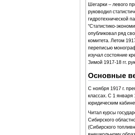
Шегарки – левого пр
руководил статисти
гидротехнической па
“Статистико-экономи
опубликовал ряд св
комитета. Летом 191
переписью монографи
изучал состояние кр
Зимой 1917-18 гг. р
Основные ве
С ноября 1917 г. пр
классах. С 1 января 1
юридическим кабинет
Читал курсы государ
Сибирского областно
(Сибирского топливн
внешкольному образ