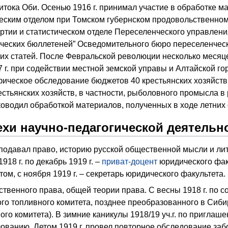
итока Оби. Осенью 1916 г. принимал участие в обработке ма
ческим отделом при Томском губернском продовольственно
ртии и статистическом отделе Переселенческого управления
ческих бюллетеней” Осведомительного бюро переселенчески
оих статей. После Февральской революции несколько месяц
7 г. при содействии местной земской управы и Алтайской 
ческое обследование бюджетов 40 крестьянских хозяйств рус
естьянских хозяйств, в частности, рыболовного промысла в
уководил обработкой материалов, полученных в ходе летних
хи научно-педагогической деятельн
еподавал право, историю русской общественной мысли и ли
918 г. по декабрь 1919 г. –
приват-доцент
юридического фа
ом, с ноября 1919 г. – секретарь юридического факультета.
ственного права, общей теории права. С весны 1918 г. по 
го топливного комитета, позднее преобразованного в Сиби
ого комитета). В зимние каникулы 1918/19 уч.г. по приглаше
ованию. Летом 1919 г. провел повторное обследование заб