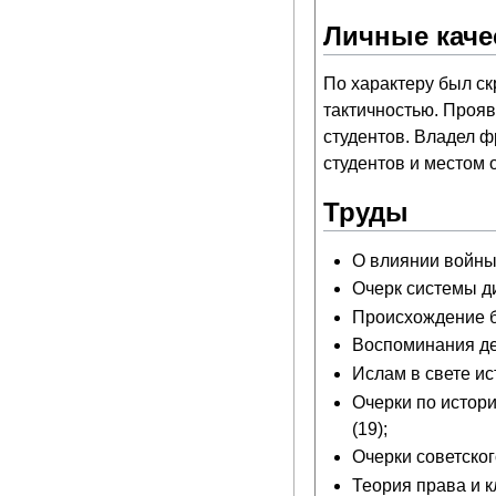
Личные каче
По характеру был ск
тактичностью. Проя
студентов. Владел ф
студентов и местом
Труды
О влиянии войны 
Очерк системы ди
Происхождение бо
Воспоминания дев
Ислам в свете ис
Очерки по истори
(19);
Очерки советског
Теория права и к