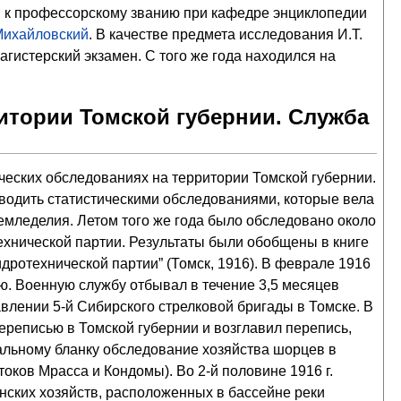
ия к профессорскому званию при кафедре энциклопедии
Михайловский
. В качестве предмета исследования И.Т.
гистерский экзамен. С того же года находился на
ритории Томской губернии. Служба
ических обследованиях на территории Томской губернии.
оводить статистическими обследованиями, которые вела
емледелия. Летом того же года было обследовано около
технической партии. Результаты были обобщены в книге
дротехнической партии” (Томск, 1916). В феврале 1916
ию. Военную службу отбывал в течение 3,5 месяцев
авлении 5-й Сибирского стрелковой бригады в Томске. В
ереписью в Томской губернии и возглавил перепись,
альному бланку обследование хозяйства шорцев в
токов Мрасса и Кондомы). Во 2-й половине 1916 г.
нских хозяйств, расположенных в бассейне реки