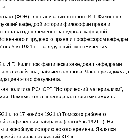
сы.
х наук (ФОН), в организации которого И.Т. Филиппов
аведующий кафедрой истории философии права и
ого состава одновременно заведовал кафедрой
ственного и трудового права и профессором кафедры
7 ноября 1921 г. – заведующий экономическим
22 г. И.Т. Филиппов фактически заведовал кафедрами
ьного хозяйства, рабочего вопроса. Член президиума, с
идацией этого факультета.
ская политика РСФСР”, “Исторический материализм”,
омии. Помимо этого, преподавал политминимум на
21 г. по 17 ноября 1921 г.) Томского рабочего
ой конференции рабфаков (сентябрь 1921 г.). На
ры и всеобщую историю нового времени. Являлся
рией социальных учений XIX в.