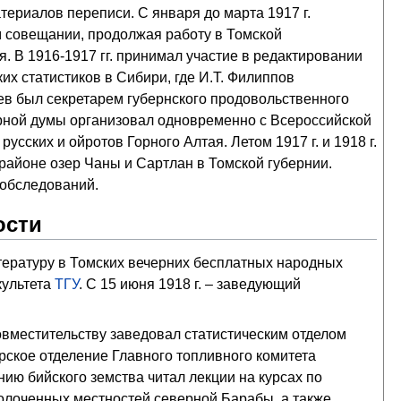
териалов переписи. С января до марта 1917 г.
м совещании, продолжая работу в Томской
. В 1916-1917 гг. принимал участие в редактировании
х статистиков в Сибири, где И.Т. Филиппов
ев был секретарем губернского продовольственного
горной думы организовал одновременно с Всероссийской
ских и ойротов Горного Алтая. Летом 1917 г. и 1918 г.
 районе озер Чаны и Сартлан в Томской губернии.
 обследований.
ости
тературу в Томских вечерних бесплатных народных
культета
ТГУ
. С 15 июня 1918 г. – заведующий
совместительству заведовал статистическим отделом
рское отделение Главного топливного комитета
нию бийского земства читал лекции на курсах по
олоченных местностей северной Барабы, а также