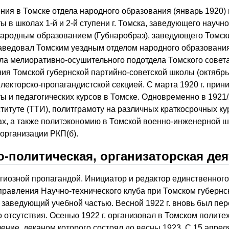
ния в Томске отдела народного образования (январь 1920)
ы в школах 1-й и 2-й ступени г. Томска, заведующего науч
народным образованием (Губнаробраз), заведующего Томским
аведовал Томским уездным отделом народного образования (
ла мелиоративно-осушительного подотдела Томского совета
ия Томской губернской партийно-советской школы (октябрь 1
е лекторско-пропагандистской секцией. С марта 1920 г. при
ы и педагогических курсов в Томске. Одновременно в 1921/
титуте (ТТИ), политграмоту на различных краткосрочных кур
х, а также политэкономию в Томской военно-инженерной шк
организации РКП(б).
-политическая, организаторская де
иозной пропагандой. Инициатор и редактор единственного 
правления Научно-технического клуба при Томском губернск
, заведующий учебной частью. Весной 1922 г. вновь был п
о отсутствия. Осенью 1922 г. организовал в Томском полите
ние, деканом которого состоял до весны 1923. С 15 апреля 1