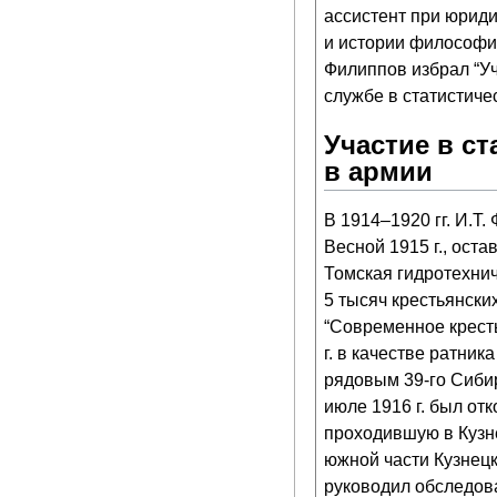
ассистент при юриди
и истории философи
Филиппов избрал “Уч
службе в статистиче
Участие в с
в армии
В 1914–1920 гг. И.Т
Весной 1915 г., ост
Томская гидротехнич
5 тысяч крестьянски
“Современное кресть
г. в качестве ратни
рядовым 39-го Сибир
июле 1916 г. был от
проходившую в Кузн
южной части Кузнецк
руководил обследова