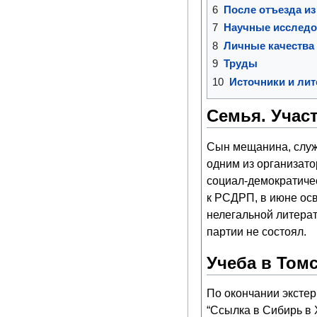
6
После отъезда из
7
Научные исследо
8
Личные качества 
9
Труды
10
Источники и лит
Семья. Учас
Сын мещанина, служа
одним из организато
социал-демократичес
к РСДРП, в июне осв
нелегальной литерат
партии не состоял.
Учеба в Том
По окончании экстер
“Ссылка в Сибирь в X