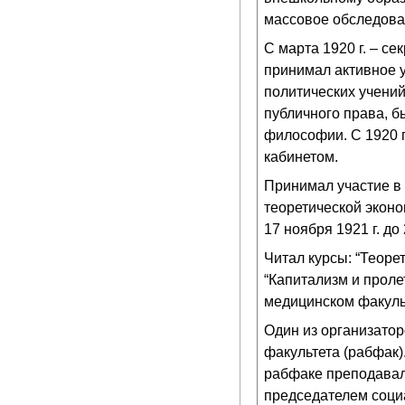
массовое обследован
С марта 1920 г. – с
принимал активное у
политических учений
публичного права, 
философии. С 1920 г
кабинетом.
Принимал участие в 
теоретической эконо
17 ноября 1921 г. до
Читал курсы: “Теоре
“Капитализм и проле
медицинском факуль
Один из организаторо
факультета (рабфак)
рабфаке преподавал
председателем соци