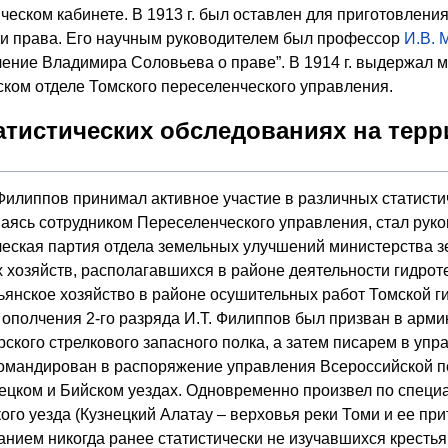
ческом кабинете. В 1913 г. был оставлен для приготовлен
и права. Его научным руководителем был профессор
И.В. 
ение Владимира Соловьева о праве”. В 1914 г. выдержал ма
ском отделе Томского переселенческого управления.
татистических обследованиях на тер
. Филиппов принимал активное участие в различных статист
аваясь сотрудником Переселенческого управления, стал рук
еская партия отдела земельных улучшений министерства з
х хозяйств, располагавшихся в районе деятельности гидро
янское хозяйство в районе осушительных работ Томской ги
ка ополчения 2-го разряда И.Т. Филиппов был призван в арм
ского стрелкового запасного полка, а затем писарем в упр
командирован в распоряжение управления Всероссийской п
ецком и Бийском уездах. Одновременно произвел по специ
ого уезда (Кузнецкий Алатау – верховья реки Томи и ее при
нием никогда ранее статистически не изучавшихся крестья