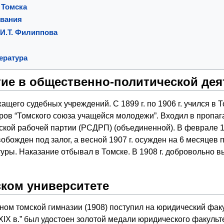
 Томска
вания
И.Т. Филиппова
ература
тие в общественно-политической дея
щего судебных учреждений. С 1899 г. по 1906 г. учился в Т
ров “Томского союза учащейся молодежи”. Входил в пропаг
кой рабочей партии (РСДРП) (объединенной). В феврале 19
обожден под залог, а весной 1907 г. осужден на 6 месяцев 
уры. Наказание отбывал в Томске. В 1908 г. добровольно в
ском университете
ном томской гимназии (1908) поступил на юридический фак
IX в.” был удостоен золотой медали юридического факультет