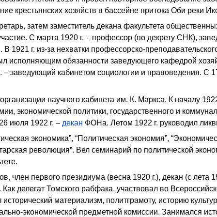
ие крестьянских хозяйств в бассейне притока Оби реки Ик
екретарь, затем заместитель декана факультета общественны
частие. С марта 1920 г. – профессор (по декрету СНК), з
. В 1921 г. из-за нехватки профессорско-преподавательск
был исполняющим обязанности заведующего кафедрой хозяй
. – заведующий кабинетом социологии и правоведения. С 1
организации научного кабинета им. К. Маркса. К началу 19
мии, экономической политики, государственного и коммунал
 26 июля 1922 г. –
декан
ФОНа. Летом 1922 г. руководил ликв
тическая экономика”, “Политическая экономия”, “Экономиче
тарская революция”. Вел семинарий по политической экон
тете.
в, член первого президиума (весна 1920 г.), декан (с лета 19
. Как делегат Томского рабфака, участвовал во Всероссийск
 исторический материализм, политграмоту, историю культу
ально-экономической предметной комиссии. Занимался исто