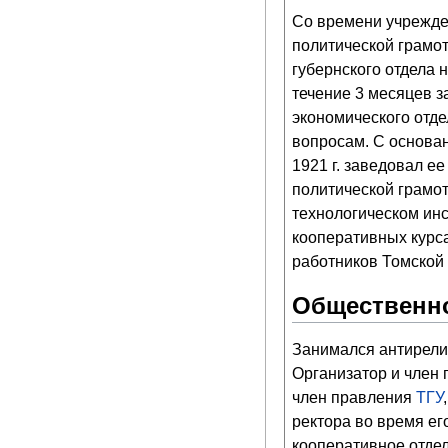
Со времени учрежде
политической грамот
губернского отдела 
течение 3 месяцев з
экономического отде
вопросам. С основан
1921 г. заведовал е
политической грамот
технологическом инс
кооперативных курса
работников Томской 
Общественно
Занимался антирелиг
Организатор и член 
член правления
ТГУ
ректора во время ег
кооперативное отделе