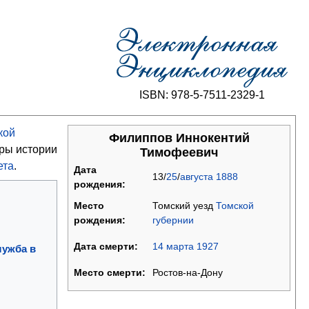
ISBN: 978-5-7511-2329-1
кой
Филиппов Иннокентий
ры истории
Тимофеевич
ета
.
Дата
13/
25
/
августа
1888
рождения:
Томский уезд
Томской
Место
губернии
рождения:
14
марта
1927
Дата смерти:
лужба в
Ростов-на-Дону
Место смерти: