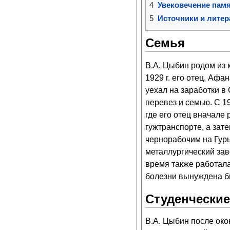
4
Увековечение пам
5
Источники и литер
Семья
В.А. Цыбин родом из 
1929 г. его отец, Аф
уехал на заработки в 
перевез и семью. С 19
где его отец вначале
гужтранспорте, а зат
чернорабочим на Гур
металлургический зав
время также работала 
болезни вынуждена б
Студенческие
В.А. Цыбин после око