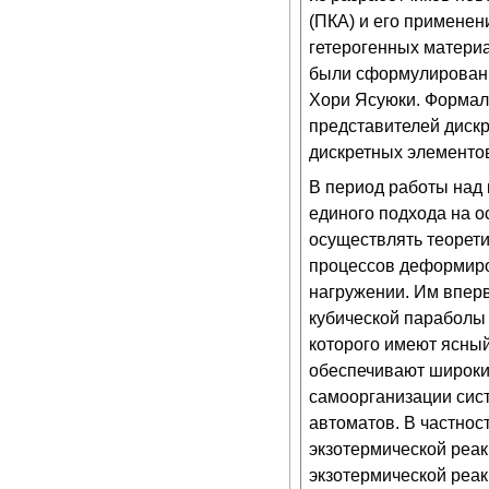
(ПКА) и его применен
гетерогенных материа
были сформулирован
Хори Ясуюки. Формал
представителей дискр
дискретных элементо
В период работы над 
единого подхода на 
осуществлять теорети
процессов деформиро
нагружении. Им впер
кубической параболы 
которого имеют ясны
обеспечивают широки
самоорганизации сис
автоматов. В частнос
экзотермической реа
экзотермической реак