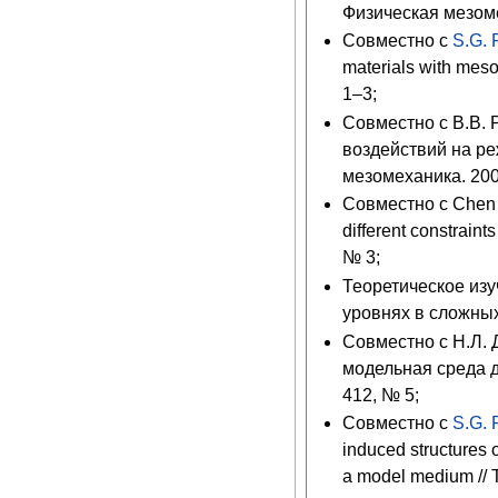
Физическая мезомех
Совместно с
S.G. 
materials with meso
1–3;
Совместно с В.В.
воздействий на р
мезомеханика. 2003
Совместно с Chen
different constraint
№ 3;
Теоретическое из
уровнях в сложных
Совместно с Н.Л.
модельная среда д
412, № 5;
Совместно с
S.G. 
induced structures 
a model medium // 