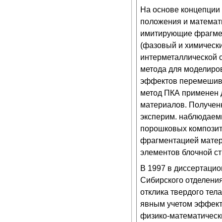
На основе концепции
положения и математи
имитирующие фрагмен
(фазовый и химически
интерметаллической 
метода для моделиро
эффектов перемешива
метод ПКА применен 
материалов. Полученн
эксперим. наблюдаем
порошковых композито
фрагментацией матери
элементов блочной ст
В 1997 в диссертацио
Сибирского отделени
отклика твердого тел
явным учетом эффект
физико-математически