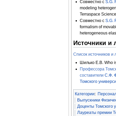
Совместно с
S.G. 
modeling heterogene
Terraspace Science 
Совместно с
S.G. 
formalism of movabl
heterogeneous elasti
Источники и 
Список источников и 
Шилько Е.В. Who is
Профессора Томско
составители
С.Ф.
Томского универс
Категории
:
Персона
Выпускники Физичес
Доценты Томского 
Лауреаты премии То