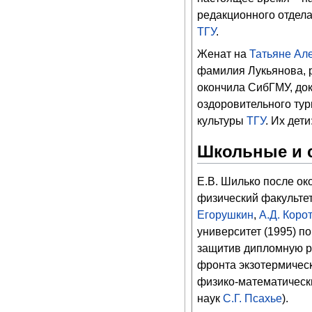
редакционного отдел
ТГУ
.
Женат на
Татьяне Ал
фамилия Лукьянова, ро
окончила СибГМУ, док
оздоровительного тур
культуры
ТГУ
. Их дети
Школьные и 
Е.В. Шилько после ок
физический факульте
Егорушкин
,
А.Д. Коро
университет (1995) п
защитив дипломную р
фронта экзотермическ
физико-математически
наук
С.Г. Псахье
).