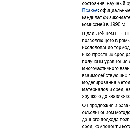
состояния; научный р
Псахье
; официальные
кандидат физико-мат
комиссией в 1998 г.).
В дальнейшем Е.В. Ш
позволяющего в рамк
исследование термод
и контрастных сред р
получены уравнения 
многочастичного вза
взаимодействующих п
моделирования метод
материалов и сред, н
хрупкого до квазивязк
Он предложил и разв
объединением методо
данного подхода позв
сред, компоненты кот