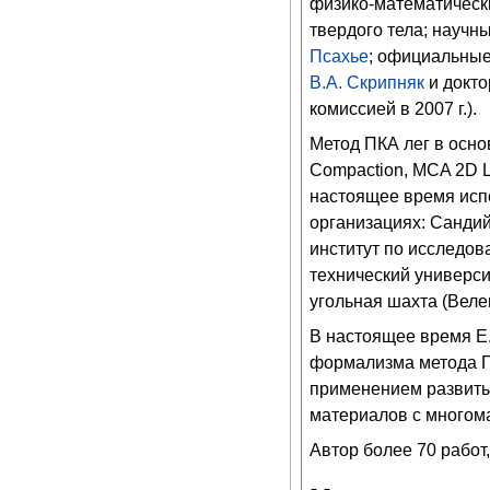
физико-математически
твердого тела; научн
Псахье
; официальные
В.А. Скрипняк
и докто
комиссией в 2007 г.).
Метод ПКА лег в осн
Compaction, MCA 2D Lo
настоящее время исп
организациях: Санди
институт по исследов
технический универси
угольная шахта (Веле
В настоящее время Е
формализма метода ПК
применением развиты
материалов с многом
Автор более 70 работ