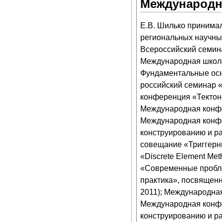
Международн
Е.В. Шилько принимал
региональных научных
Всероссийский семина
Международная школа
Фундаментальные осн
российский семинар «E
конференция «Тектоно
Международная конфер
Международная конфе
конструированию и ра
совещание «Триггерн
«Discrete Element Me
«Современные пробле
практика», посвящен
2011); Международная
Международная конфе
конструированию и ра