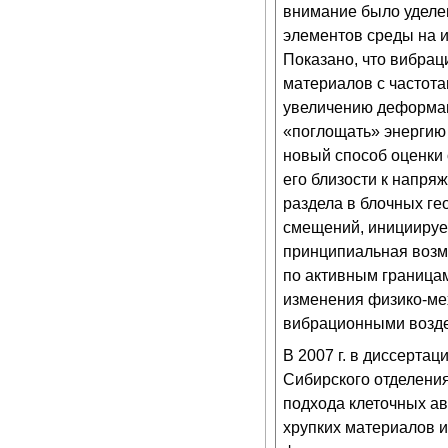
внимание было уделен
элементов среды на и
Показано, что вибра
материалов с частот
увеличению деформац
«поглощать» энергию
новый способ оценки 
его близости к напр
раздела в блочных ге
смещений, инициируе
принципиальная возм
по активным границам
изменения физико-ме
вибрационными возд
В 2007 г. в диссерта
Сибирского отделени
подхода клеточных а
хрупких материалов и