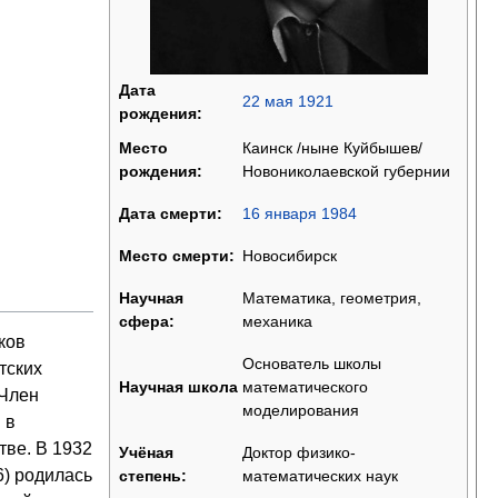
Дата
22 мая
1921
рождения:
Каинск /ныне Куйбышев/
Место
Новониколаевской губернии
рождения:
16 января
1984
Дата смерти:
Новосибирск
Место смерти:
Математика, геометрия,
Научная
механика
сфера:
ков
Основатель школы
тских
математического
Научная школа
 Член
моделирования
 в
тве. В 1932
Доктор физико-
Учёная
6) родилась
математических наук
степень: