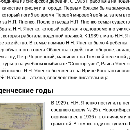
-бедняка из сибирской деревни. C 1903 г. работала на поде
в качестве прислуги в городе. Первым браком была замужем
 который погиб во время Первой мировой войны, затем вт
за Н.П. Яненко. После отъезда Н.П. Яненко семья сущест
брата Н.Н. Яненко, который работал и одновременно училс
, которая работала поденной прачкой. К 1939 г. мать Н.Н. Я
е хозяйство. В семье помимо Н.Н. Яненко было 4 ребенка:
ер областного совета Общества содействия обороне, авиа
льству; Петр Черненький, машинист на Томской железной д
 курьер на учебном комбинате “Союзоргучет”; Раиса Яненко
ой школы. Н.Н. Яненко был женат на Ирине Константиновне
ей: Наталья; Татьяна, впоследствии писательница.
уденческие годы
В 1929 г. Н.Н. Яненко поступил в н
среднюю школу № 25 г. Новосибирс
окончил в ее в 1936 г. с отличием и
грамотой. В том же году поступил в 