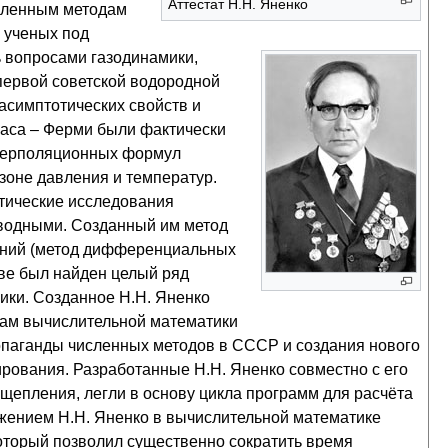
Аттестат Н.Н. Яненко
сленным методам
у ученых под
ь вопросами газодинамики,
первой советской водородной
асимптотических свойств и
аса – Ферми были фактически
нтерполяционных формул
зоне давления и температур.
итические исследования
зводными. Созданный им метод
ений (метод дифференциальных
ове был найден целый ряд
ики. Созданное Н.Н. Яненко
лам вычислительной математики
паганды численных методов в СССР и создания нового
рования. Разработанные Н.Н. Яненко совместно с его
щепления, легли в основу цикла программ для расчёта
ижением Н.Н. Яненко в вычислительной математике
который позволил существенно сократить время