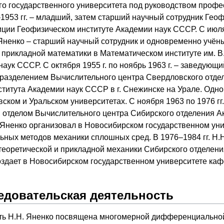
го государственного университета под руководством проф
–1953 гг. – младший, затем старший научный сотрудник Гео
ции Геофизическом институте Академии наук СССР. С июля 
. Яненко – старший научный сотрудник и одновременно учён
 прикладной математики в Математическом институте им. В
аук СССР. С октября 1955 г. по ноябрь 1963 г. – заведующи
разделением Вычислительного центра Свердловского отде
ститута Академии наук СССР в г. Снежинске на Урале. Одн
ском и Уральском университетах. С ноября 1963 по 1976 гг
м отделом Вычислительного центра Сибирского отделения А
. Яненко организовал в Новосибирском государственном ун
ных методов механики сплошных сред. В 1976–1984 гг. Н.Н
теоретической и прикладной механики Сибирского отделен
создает в Новосибирском государственном университете ка
едовательская деятельность
ть Н.Н. Яненко посвящена многомерной дифференциальной