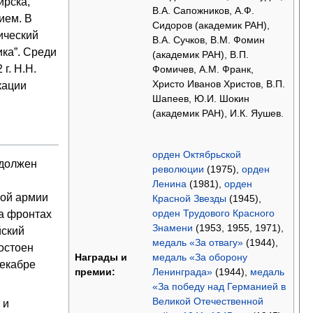
ирска,
В.А. Сапожников, А.Ф.
чием. В
Сидоров (академик РАН),
ический
В.А. Сучков, В.М. Фомин
ка”. Среди
(академик РАН), В.П.
 г. Н.Н.
Фомичев, А.М. Франк,
Христо Иванов Христов, В.П.
кации
Шапеев, Ю.И. Шокин
(академик РАН), И.К. Яушев.
орден Октябрьской
 должен
революции
(1975),
орден
Ленина
(1981),
орден
ной армии
Красной Звезды
(1945),
орден Трудового Красного
на фронтах
Знамени
(1953, 1955, 1971),
йский
медаль «За отвагу»
(1944),
достоен
медаль «За оборону
Награды и
декабре
Ленинграда»
(1944),
медаль
премии:
«За победу над Германией в
Великой Отечественной
 и