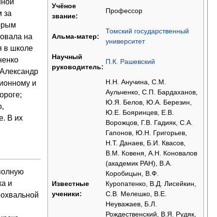
нной
Учёное
Профессор
 за
звание:
орым
Томский государственный
вовала на
Альма-матер:
университет
я в школе
Научный
ненко
П.К. Рашевский
руководитель:
 Александр
Н.Н. Анучина, С.М.
ционному и
Аульченко, С.П. Бардаханов,
ороге;
Ю.Я. Белов, Ю.А. Березин,
,
Ю.Е. Бояринцев, Е.В.
. В их
Ворожцов, Г.В. Гадияк, С.А.
Гапонов, Ю.Н. Григорьев,
Н.Т. Данаев, Б.И. Квасов,
В.М. Ковеня, А.Н. Коновалов
(академик РАН), В.А.
еполную
Коробицын, В.Ф.
ка и
Куропатенко, В.Д. Лисейкин,
Известные
С.В. Мелешко, В.Е.
ученики:
 похвальной
Неуважаев, Б.Л.
I
Рождественский, В.Я. Рудяк,