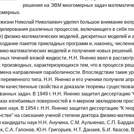
решения на ЭВМ многомерных задач математиче
номерных.
 жизни Николай Николаевич уделял большое внимание воп
делирования различных процессов, включающего в себя по
) физико-математических моделей, дискретных моделей и 
оздание пакетов прикладных программ и, наконец, числен
зико-математических моделей и получения новых решений.
ых течений вязкой жидкости, Н.Н. Яненко ввел в рассмот
х производных, характеризующихся тем, что в процессе ре
смена направления параболичности. Впоследствии такие у
переменного типа. Н.Н. Яненко и его ученики получили ап
ли качественные свойства и доказали теоремы существова
анных задач. В 1949 г. Н.Н. Яненко защитил диссертацию 
ках изгибаемых поверхностей в n-мерном эвклидовом прост
их наук. В 1954 г. Н.Н. Яненко защитил диссертацию “К т
стве” на соискание ученой степени доктора физико-матема
и кандидаты наук Н.Н. Анучина, С.М. Аульченко, С.П. Барда
к, С.А. Гапонов, Ю.Н. Григорьев, Н.Т. Данаев, Б.И. Квасов, 