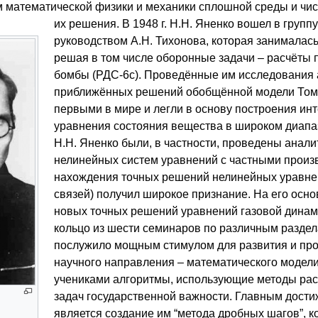
 математической физики и механики сплошной среды и чи
их решения. В 1948 г. Н.Н. Яненко вошел в групп
руководством А.Н. Тихонова, которая занималас
решая в том числе оборонные задачи – расчёты 
бомбы (РДС-6с). Проведённые им исследования 
приближённых решений обобщённой модели Том
первыми в мире и легли в основу построения и
уравнения состояния вещества в широком диапа
Н.Н. Яненко были, в частности, проведены анал
нелинейных систем уравнений с частными прои
нахождения точных решений нелинейных уравн
связей) получил широкое признание. На его осн
новых точных решений уравнений газовой динам
кольцо из шести семинаров по различным разде
послужило мощным стимулом для развития и про
научного направления – математического модели
учениками алгоритмы, использующие методы рас
задач государственной важности. Главным дост
является создание им “метода дробных шагов”, 