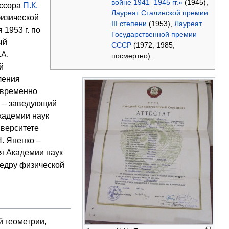
войне 1941–1945 гг.»
(1945),
ессора
П.К.
Лауреат Сталинской премии
физической
III степени
(1953),
Лауреат
1953 г. по
Государственной премии
ый
СССР
(1972, 1985,
.А.
посмертно).
й
ления
овременно
. – заведующий
кадемии наук
иверситете
. Яненко –
ия Академии наук
федру физической
 геометрии,