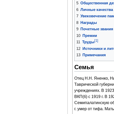
5
Общественная де
6
Личные качества
7
Увековечение па
8
Награды
9
Почетные звания
10
Премии
[1]
11
Труды
12
Источники и лит
13
Примечания
Семья
Отец Н.Н. Яненко, Н
Таврической губерни
учреждениях. В 1923 
ВКП(б) с 1919 г. В 1
Семипалатинскую обл
г. умер от тифа. Ма