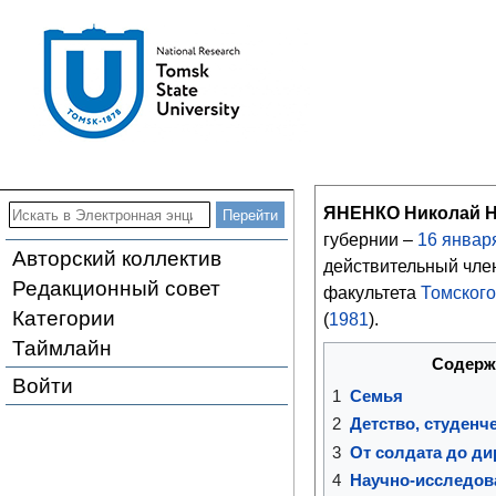
ЯНЕНКО Николай Н
губернии –
16 январ
Авторский коллектив
действительный чле
Редакционный совет
факультета
Томского
Категории
(
1981
).
Таймлайн
Содерж
Войти
1
Семья
2
Детство, студенч
3
От солдата до ди
4
Научно-исследов