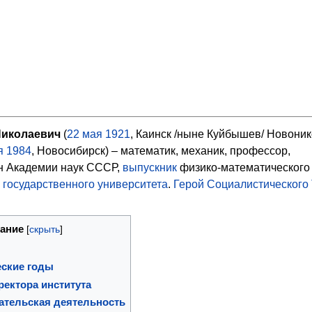
иколаевич
(
22 мая
1921
, Каинск /ныне Куйбышев/ Новони
я
1984
, Новосибирск) – математик, механик, профессор,
н Академии наук СССР,
выпускник
физико-математического
 государственного университета
.
Герой Социалистического
ание
еские годы
ректора института
ательская деятельность