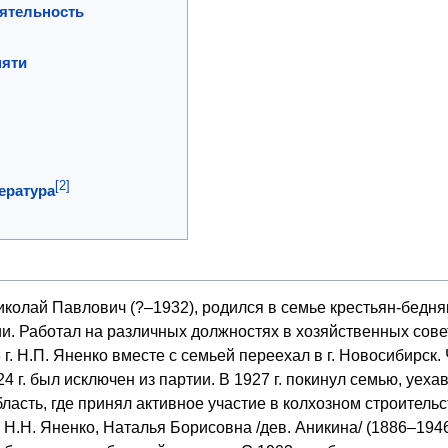
ятельность
мяти
[2]
ература
иколай Павлович (?–1932), родился в семье крестьян-бедня
и. Работал на различных должностях в хозяйственных сове
г. Н.П. Яненко вместе с семьей переехал в г. Новосибирск.
924 г. был исключен из партии. В 1927 г. покинул семью, уехав
асть, где принял активное участие в колхозном строительс
ть Н.Н. Яненко, Наталья Борисовна /дев. Аникина/ (1886–194