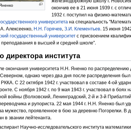
железнодорожную школу г. Новосиб
 Яненко
окончив ее в 21 июня 1939 г. с отли
1932 г. поступил на
физико-математ
государственного университета
на специальность “Математи
.А. Алексеенко
,
Н.Н. Горячев
,
З.И. Клементьев
. 15 июня 1942
ский государственный университет
с присвоением квалифи
 преподавания в высшей и средней школе”.
до директора института
осле окончания университета Н.Н. Яненко по распределению
 Северном, однако через два дня после распределения был
РККА. С 22 октября 1942 г. участвовал в составе 4-ой удар
нте. С ноября 1942 г. по 9 мая 1943 г. участвовал в боях 
ой войны (Волховский, Ленинградский, 2-й и 3-й Прибалти
переводчика и рупориста. 22 мая 1944 г. Н.Н. Яненко был у
за мужество, проявленное в бою за деревню Погорелки. В 
ан в звании лейтенанта.
 аспирант Научно-исследовательского института математики