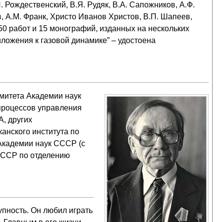
. Рождественский, В.Я. Рудяк, В.А. Сапожников, А.Ф.
, А.М. Франк, Христо Иванов Христов, В.П. Шапеев,
350 работ и 15 монографий, изданных на нескольких
ложения к газовой динамике” – удостоена
омитета Академии наук
процессов управления
, других
анского института по
 Академии наук СССР (с
 СССР по отделению
упность. Он любил играть