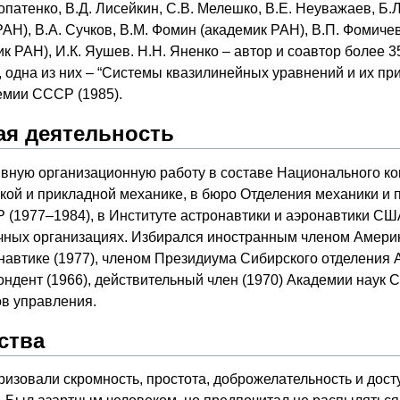
патенко, В.Д. Лисейкин, С.В. Мелешко, В.Е. Неуважаев, Б.Л
АН), В.А. Сучков, В.М. Фомин (академик РАН), В.П. Фомичев
к РАН), И.К. Яушев. Н.Н. Яненко – автор и соавтор более 
 одна из них – “Системы квазилинейных уравнений и их при
емии СССР (1985).
я деятельность
ивную организационную работу в составе Национального к
кой и прикладной механике, в бюро Отделения механики и 
(1977–1984), в Институте астронавтики и аэронавтики США
ных организациях. Избирался иностранным членом Америк
навтике (1977), членом Президиума Сибирского отделения
ондент (1966), действительный член (1970) Академии наук
ов управления.
ства
ризовали скромность, простота, доброжелательность и дост