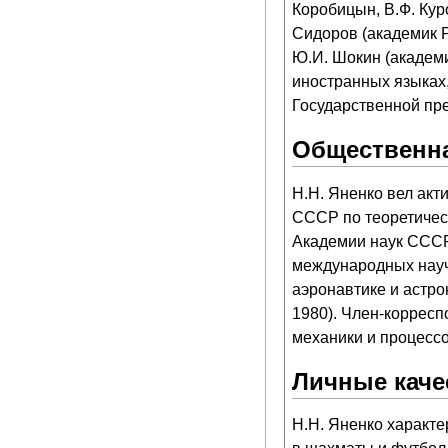
Коробицын, В.Ф. Куро
Сидоров (академик Р
Ю.И. Шокин (академи
иностранных языках,
Государственной пр
Общественна
Н.Н. Яненко вел акт
СССР по теоретичес
Академии наук СССР 
международных науч
аэронавтике и астро
1980). Член-корресп
механики и процесс
Личные каче
Н.Н. Яненко характе