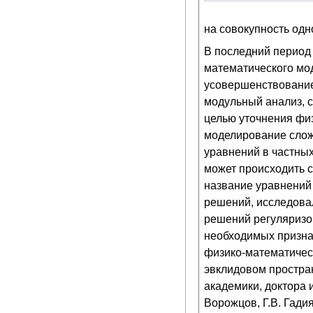
на совокупность од
В последний период
математического мо
усовершенствование
модульный анализ, с
целью уточнения фи
моделирование сложн
уравнений в частны
может происходить 
название уравнений 
решений, исследова
решений регуляризов
необходимых призна
физико-математическ
эвклидовом простран
академики, доктора 
Ворожцов, Г.В. Гадия