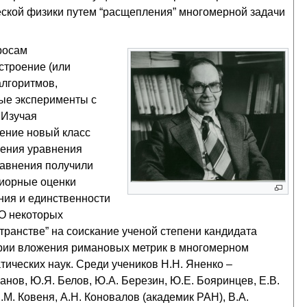
ской физики путем “расщепления” многомерной задачи
росам
строение (или
алгоритмов,
ные эксперименты с
 Изучая
рение новый класс
шения уравнения
равнения получили
риорные оценки
ния и единственности
“О некоторых
ранстве” на соискание ученой степени кандидата
еории вложения римановых метрик в многомерном
тических наук. Среди учеников Н.Н. Яненко –
ханов, Ю.Я. Белов, Ю.А. Березин, Ю.Е. Бояринцев, Е.В.
В.М. Ковеня, А.Н. Коновалов (академик РАН), В.А.