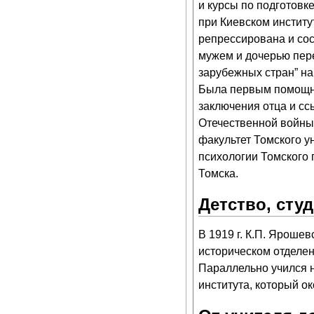
и курсы по подготовк
при Киевском институ
репрессирована и сос
мужем и дочерью перее
зарубежных стран” на
Была первым помощни
заключения отца и сс
Отечественной войны
факультет Томского у
психологии Томского 
Томска.
Детство, сту
В 1919 г. К.П. Ярошев
историческом отделен
Параллельно учился н
института, который ок