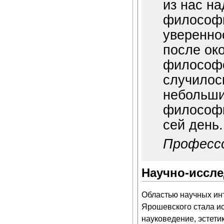
из нас н
философи
увереннос
после ок
философо
случилось
небольши
философи
сей день.
Професс
Научно-иссле
Областью научных инт
Ярошевского стала и
науковедение, эстетик