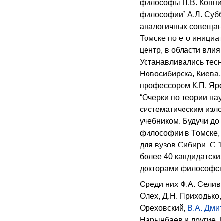
философы П.В. Копнин
философии” А.Л. Суб
аналогичных совещан
Томске по его иници
центр, в области вли
Устанавливались тес
Новосибирска, Киева,
профессором К.П. Яр
“Очерки по теории на
систематическим изло
учебником. Будучи до
философии в Томске, 
для вузов Сибири. С 1
более 40 кандидатски
докторами философск
Среди них Ф.А. Сели
Олех, Д.Н. Приходько
Ореховский,
В.А. Дми
Нарынбаев и другие. 