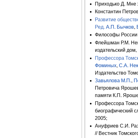
Приходько Д. Мне 
Константин Петров
Развитие обществе
Ред.
А.П. Бычков
,
Философы России Х
Флейшман Р.М. Не
издательский дом,
Профессора Томск
Фоминых
,
С.А. Не
Издательство Томс
Завьялова М.П.
,
П
Петровича Ярошев
памяти К.П. Яроше
Профессора Томско
биографический сл
2005;
Ануфриев С.И. Ра
// Вестник Томско