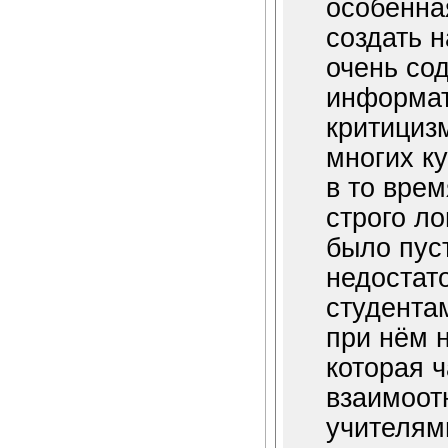
особенна
создать н
очень со
информат
критициз
многих к
в то врем
строго л
было пус
недостат
студента
при нём 
которая ч
взаимоот
учителям