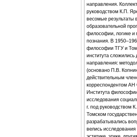
направления. Коллек
руководством К.П. Я
весомые результаты в
образовательной про
философии, логике и 
познания. В 1950–1960
философии ТГУ и Том
института сложились
направления: методол
(основано П.В. Копни
действительным член
корреспондентом АН 
Института философи
исследования социал
г. под руководством К
Томском государстве
разрабатывались воп
велись исследования
эстетике, этике, дру