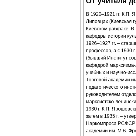
От учителя д
В 1920–1921 гг. К.П.
Липовцах (Киевская г
Киевском рабфаке. В 
кафедры истории культ
1926–1927 гг. – старш
профессор, а с 1930 
(бывший Институт соц
кафедрой марксизма-
учебных и научно-исс
Торговой академии им
педагогического инст
руководителем отдело
марксистско-ленински
1930 г. К.П. Ярошевс
затем в 1935 г. – ут
Наркомпроса РСФСР в
академии им. М.В. Фру