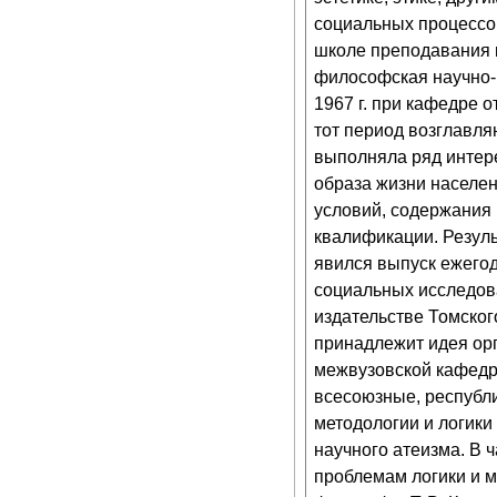
социальных процессо
школе преподавания 
философская научно-п
1967 г. при кафедре 
тот период возглавля
выполняла ряд интер
образа жизни населен
условий, содержания 
квалификации. Резуль
явился выпуск ежегод
социальных исследова
издательстве Томског
принадлежит идея орг
межвузовской кафедры
всесоюзные, республ
методологии и логики 
научного атеизма. В 
проблемам логики и м