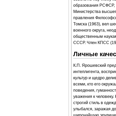
образования РСФСР, 
Министерства высшег
правления Философск
Томска (1963), вел ш
военного округа, нео
общественным наукам
СССР. Член КПСС (19
Личные качес
К.П. Ярошевский пре
интеллигента, воспр
культур и щедро дели
всеми, кто его окруж
поведения, гуманност
уважения к человеку.
строгий стиль в одеж
улыбался, заражая д
широчайшую эрудицию