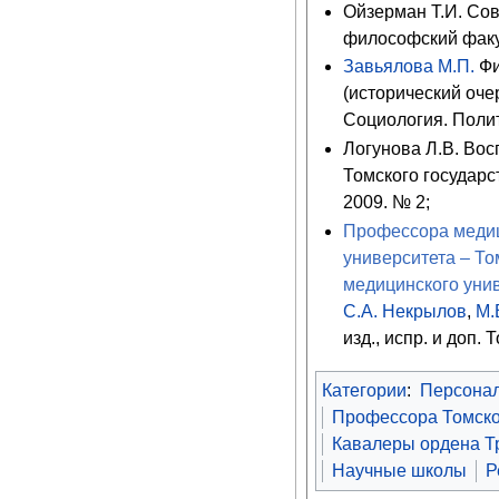
Ойзерман Т.И. Сов
философский факул
Завьялова М.П.
Фи
(исторический оче
Социология. Полит
Логунова Л.В. Вос
Томского государс
2009. № 2;
Профессора медиц
университета – То
медицинского унив
С.А. Некрылов
,
М.
изд., испр. и доп.
Категории
:
Персона
Профессора Томско
Кавалеры ордена Т
Научные школы
Р