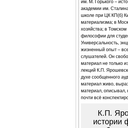
им. М. Горького – ис
академии им. Сталина
школе при ЦК КП(б) Ки
материализма; в Моск
хозяйства; в Томском
философии для студе
Универсальность, энц
жизненный опыт – все
слушателей. Он свобо
материал не только и
лекций К.П. Ярошевск
духе сообщенного ауд
материал живо, выраз
материал, описывал, 
почти всё конспектир
К.П. Яро
истории 