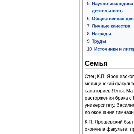
5
Научно-исследова
деятельность
6
Общественная дея
7
Личные качества
8
Награды
9
Труды
10
Источники и лите
Семья
Отец К.П. Ярошевског
медицинский факульте
санаториев Ялты. Мат
расторжения брака с 
университету, Васили
до окончания гимнази
К.П. Ярошевский был
окончила факультет п