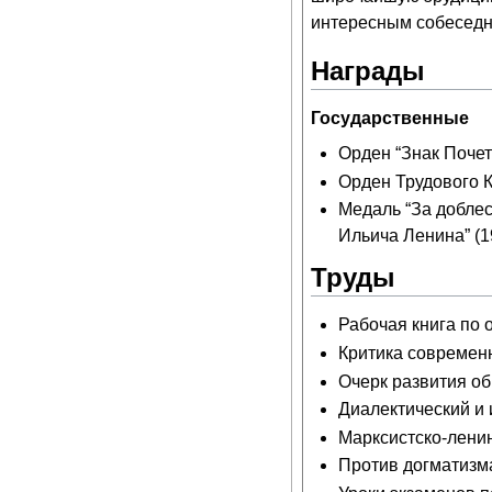
интересным собеседн
Награды
Государственные
Орден “Знак Почета
Орден Трудового К
Медаль “За добле
Ильича Ленина” (1
Труды
Рабочая книга по 
Критика современн
Очерк развития о
Диалектический и 
Марксистско-ленин
Против догматизма 