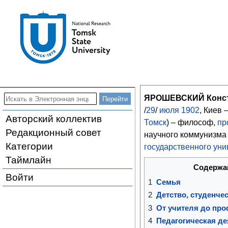
ЯРОШЕВСКИЙ Конст
/
29
/
июля
1902
, Киев 
Авторский коллектив
Томск
) – философ,
пр
Редакционный совет
научного коммунизм
Категории
государственного уни
Таймлайн
Содержа
Войти
1
Семья
2
Детство, студенче
3
От учителя до пр
4
Педагогическая де