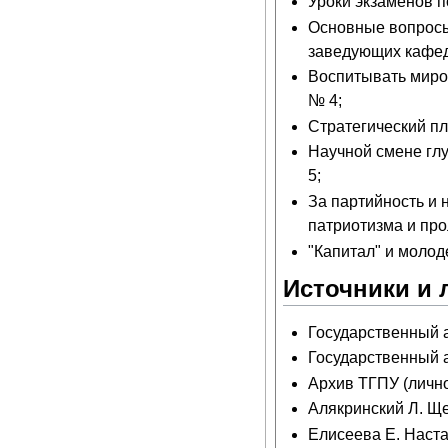
Уроки экзаменов 
Основные вопросы
заведующих кафед
Воспитывать миро
№ 4;
Стратегический пл
Научной смене гл
5;
За партийность и 
патриотизма и про
"Капитал" и молод
Источники и 
Государственный а
Государственный ар
Архив ТГПУ (лично
Алякринский Л. Ще
Елисеева Е. Наста