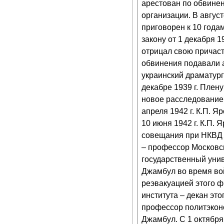
арестован по обвине
организации. В авгус
приговорен к 10 годам
закону от 1 декабря 
отрицал свою причаст
обвинения подавали а
украинский драматург
декабре 1939 г. Плен
новое расследование
апреля 1942 г. К.П. 
10 июня 1942 г. К.П.
совещания при НКВД С
– профессор Московск
государственный унив
Джамбул во время войн
реэвакуацией этого ф
института – декан это
профессор политэконо
Джамбул. С 1 октября