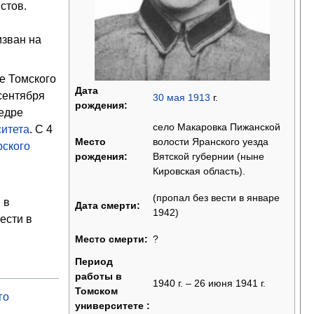
стов.
изван на
е Томского
Дата
 сентября
30
мая
1913
г.
рождения:
едре
село Макаровка Пижанской
ситета
. С 4
волости Яранского уезда
Место
ского
Вятской губернии (ныне
рождения:
Кировская область).
(пропал без вести в январе
 в
Дата смерти:
1942)
ести в
?
Место смерти:
Период
работы в
1940 г. – 26 июня 1941 г.
Томском
го
университете :