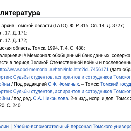
 литература
архив Томской области (ГАТО). Ф. Р-815. Оп. 14. Д. 3727;
. 17. Д. 171;
. 17. Д. 172;
ская область. Томск, 1994. Т. 4. С. 488;
алерьевич // Мемориал: обобщенный банк данных, содержа
ести в период Великой Отечественной войны и послевоенн
ttp://www.obd-memorial.ru/html/info.htm?id=7456171
(дата обр
ртен: Судьбы студентов, аспирантов и сотрудников Томског
ойны
/ Под редакцией
С.Ф. Фоминых
. – Томск:
Томский госу
ртен: Судьбы студентов, аспирантов и сотрудников Томског
ойны
/ под ред.
С.А. Некрылова
. 2-е изд., испр. и доп. Том
0. C. 240.
алии
Учебно-вспомогательный персонал Томского универ