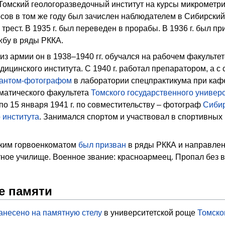
в Томский геологоразведочный институт на курсы микрометри
сов в том же году был зачислен наблюдателем в Сибирский
рест. В 1935 г. был переведен в прорабы. В 1936 г. был пр
жбу в ряды РККА.
з армии он в 1938–1940 гг. обучался на рабочем факультет
дицинского института. С 1940 г. работал препаратором, а с
антом-фотографом
в лаборатории спецпрактикума при каф
матического факультета
Томского государственного универ
 по 15 января 1941 г. по совместительству – фотограф
Сибир
 института
. Занимался спортом и участвовал в спортивных
ским горвоенкоматом
был призван
в ряды РККА и направлен
ное училище. Военное звание: красноармеец. Пропал без в
е памяти
анесено на памятную стелу
в университетской роще
Томско