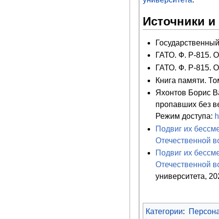
Источники и
Государственный 
ГАТО. Ф. Р-815. Оп
ГАТО. Ф. Р-815. Оп
Книга памяти. Том
Яхонтов Борис В
пропавших без в
Режим доступа:
h
Подвиг их бессме
Отечественной в
Подвиг их бессме
Отечественной в
университета, 202
Категории
:
Персон