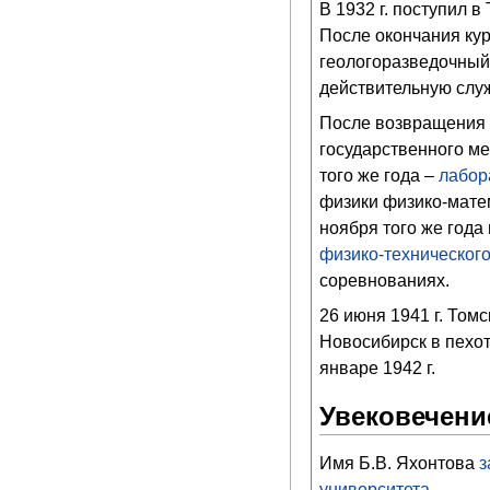
В 1932 г. поступил 
После окончания кур
геологоразведочный т
действительную слу
После возвращения и
государственного ме
того же года –
лабор
физики физико-мате
ноября того же года
физико-технического
соревнованиях.
26 июня 1941 г. Том
Новосибирск в пехот
январе 1942 г.
Увековечени
Имя Б.В. Яхонтова
з
университета
.