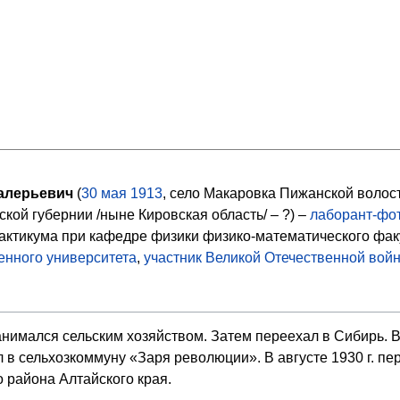
алерьевич
(
30
мая
1913
, село Макаровка Пижанской волос
ской губернии /ныне Кировская область/ – ?) –
лаборант-фо
актикума при кафедре физики физико-математического фак
енного университета
,
участник Великой Отечественной вой
занимался сельским хозяйством. Затем переехал в Сибирь. В 
л в сельхозкоммуну «Заря революции». В августе 1930 г. пер
 района Алтайского края.