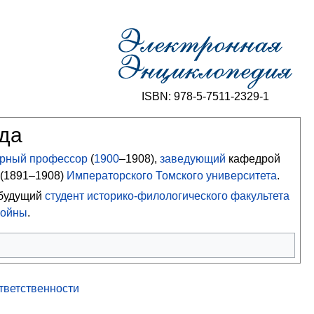
ISBN: 978-5-7511-2329-1
ода
рный профессор
(
1900
–1908),
заведующий
кафедрой
(
1891
–1908)
Императорского Томского университета
.
будущий
студент
историко-филологического факультета
войны
.
ответственности