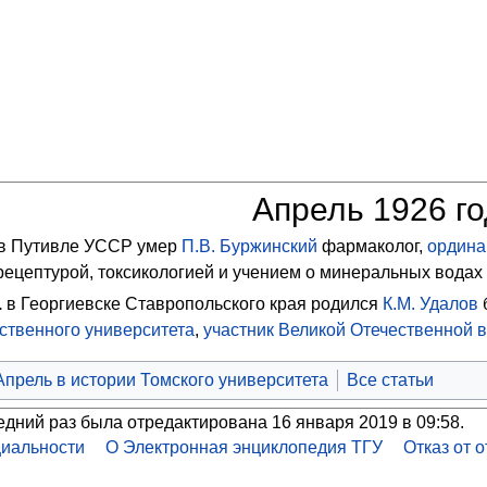
Апрель 1926 г
в Путивле УССР умер
П.В. Буржинский
фармаколог,
ордина
ецептурой, токсикологией и учением о минеральных водах 
.
в Георгиевске Ставропольского края родился
К.М. Удалов
ственного университета
,
участник Великой Отечественной 
Апрель в истории Томского университета
Все статьи
едний раз была отредактирована 16 января 2019 в 09:58.
иальности
О Электронная энциклопедия ТГУ
Отказ от 