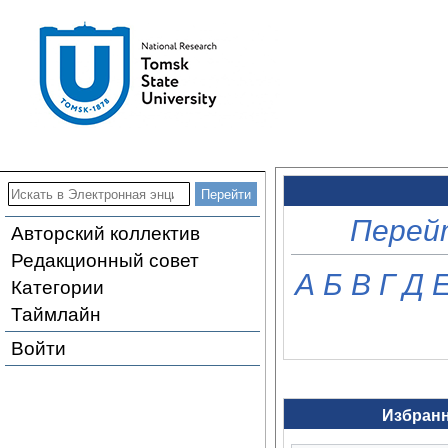
Перей
Авторский коллектив
Редакционный совет
A
Б
В
Г
Д
Категории
Таймлайн
Войти
Избранн