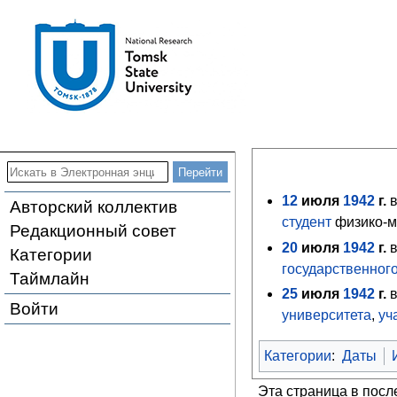
12
июля
1942
г.
в
Авторский коллектив
студент
физико-м
Редакционный совет
20
июля
1942
г.
в
Категории
государственног
Таймлайн
25
июля
1942
г.
в
Войти
университета
,
уч
Категории
:
Даты
Эта страница в посл