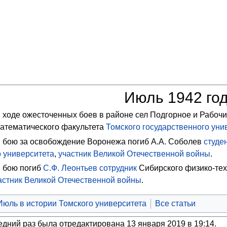
Июль 1942 го
 ходе ожесточенных боев в районе сел Подгорное и Рабоч
атематического факультета
Томского государственного уни
 бою за освобождение Воронежа погиб
А.А. Соболев
студе
о университета
,
участник Великой Отечественной войны
.
 бою погиб
С.Ф. Леонтьев
сотрудник
Сибирского физико-тех
астник Великой Отечественной войны
.
Июль в истории Томского университета
Все статьи
едний раз была отредактирована 13 января 2019 в 19:14.