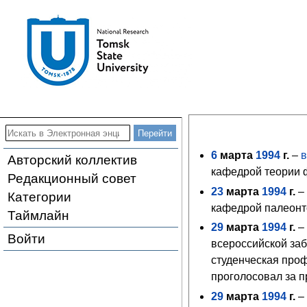
6
марта
1994
г.
–
в
Авторский коллектив
кафедрой теории
Редакционный совет
23
марта
1994
г.
Категории
кафедрой палеон
Таймлайн
29
марта
1994
г.
–
Войти
всероссийской заб
студенческая про
проголосовал за п
29
марта
1994
г.
–