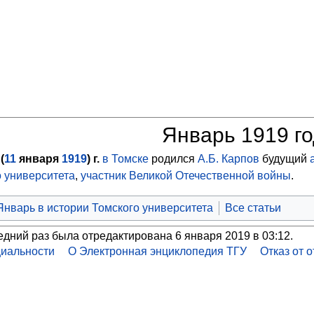
Январь 1919 г
(
11
января
1919
) г.
в Томске
родился
А.Б. Карпов
будущий
о университета
,
участник Великой Отечественной войны
.
Январь в истории Томского университета
Все статьи
едний раз была отредактирована 6 января 2019 в 03:12.
иальности
О Электронная энциклопедия ТГУ
Отказ от 