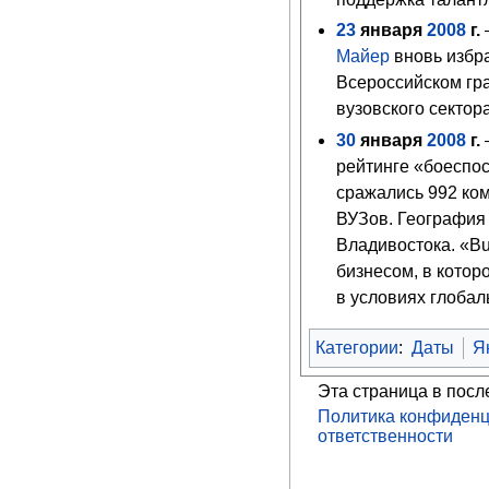
23
января
2008
г.
Майер
вновь избра
Всероссийском г
вузовского сектор
30
января
2008
г.
рейтинге «боеспос
сражались 992 ком
ВУЗов. География 
Владивостока. «Bu
бизнесом, в кото
в условиях глобал
Категории
:
Даты
Я
Эта страница в посл
Политика конфиденц
ответственности