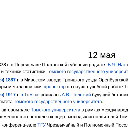
12 мая
78 г.
в Переяславе Полтавской губернии родился
В.Я. Наг
и техники статистики
Томского государственного университ
я
)
1887
г.
в Миасском заводе Троицкого уезда Оренбургско
ры металлофизики,
проректор
по научно-учебной работе
Т
я)
1917
г.
в Томске
родилась
А.В. Положий
будущий ботаник
льтета
Томского государственного университета
.
 актовом зале
Томского университета
в рамках международ
ременность» состоялся концерт молодых исполнителей Том
в конференц-зале
ТГУ
Чрезвычайный и Полномочный Посол 