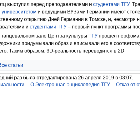
тц выступил перед преподавателями и
студентами
ТГУ
. Тр
 университетом
и ведущими ВУЗами Германии имеют столе
твенному открытию Дней Германии в Томске, и, несмотря 
давателями и
студентами
ТГУ
– первый пункт программы по
 танцевальном зале Центра культуры
ТГУ
прошел перфоманс
Художники придумывали образ и вписывали его в соответст
его. Таким образом, 3D-реальность переводится в 2D.
Все статьи
едний раз была отредактирована 26 апреля 2019 в 03:07.
иальности
О Электронная энциклопедия ТГУ
Отказ от 