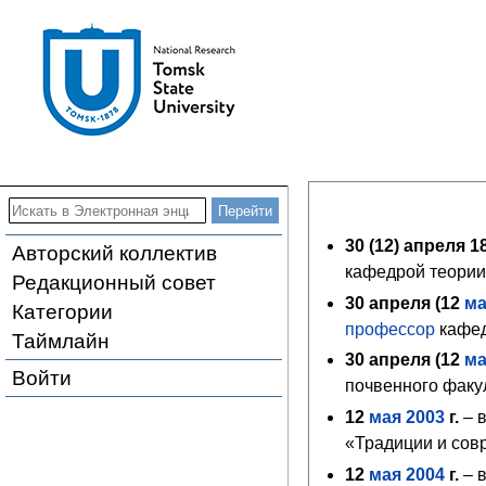
30 (
12
) апреля 18
Авторский коллектив
кафедрой теории 
Редакционный совет
30 апреля (
12
ма
Категории
профессор
кафед
Таймлайн
30 апреля (12
ма
Войти
почвенного факу
12
мая
2003
г.
– в
«Традиции и сов
12
мая
2004
г.
– 