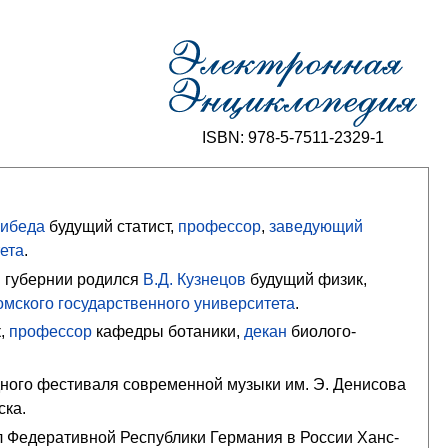
ISBN: 978-5-7511-2329-1
нибеда
будущий статист,
профессор
,
заведующий
ета
.
й губернии родился
В.Д. Кузнецов
будущий физик,
омского государственного университета
.
,
профессор
кафедры ботаники,
декан
биолого-
ного фестиваля современной музыки им. Э. Денисова
ска.
Федеративной Республики Германия в России Ханс-