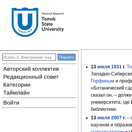
13
июля
1931
г.
То
Авторский коллектив
Западно-Сибирско
Редакционный совет
Горфиным
и проф
Категории
«Ботанический сад
Таймлайн
сказал он, – долж
Войти
университета
, где
библиотеки.
13
июля
2007
г.
– 
научном и образо
университетом
и Ц