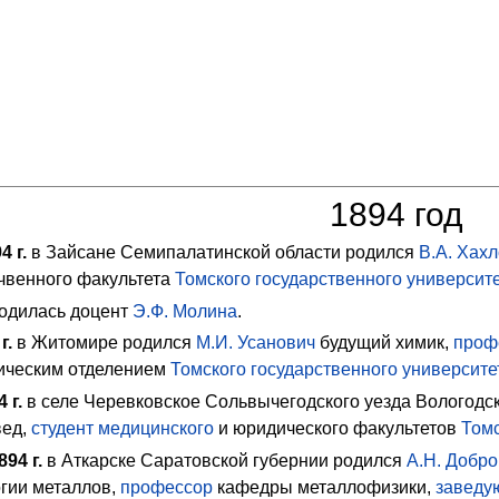
1894 год
94
г.
в Зайсане Семипалатинской области родился
В.А. Хах
чвенного факультета
Томского государственного университ
одилась доцент
Э.Ф. Молина
.
г.
в Житомире родился
М.И. Усанович
будущий химик,
проф
ческим отделением
Томского государственного университе
4
г.
в селе Черевковское Сольвычегодского уезда Вологодс
вед,
студент
медицинского
и юридического факультетов
Томс
894
г.
в Аткарске Саратовской губернии родился
А.Н. Добр
огии металлов,
профессор
кафедры металлофизики,
заведу