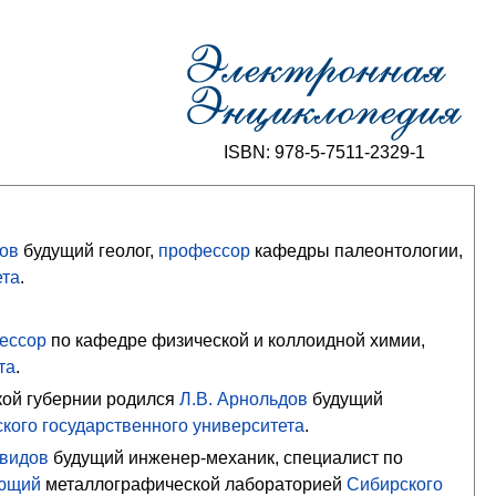
ISBN: 978-5-7511-2329-1
лов
будущий геолог,
профессор
кафедры палеонтологии,
ета
.
ессор
по кафедре физической и коллоидной химии,
та
.
кой губернии родился
Л.В. Арнольдов
будущий
кого государственного университета
.
овидов
будущий инженер-механик, специалист по
ющий
металлографической лабораторией
Сибирского