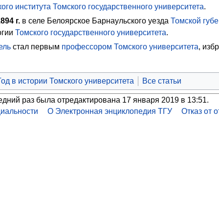
ого института
Томского государственного университета
.
1894
г.
в селе Белоярское Барнаульского уезда
Томской губ
огии
Томского государственного университета
.
ель
стал первым
профессором
Томского университета
, изб
Год в истории Томского университета
Все статьи
едний раз была отредактирована 17 января 2019 в 13:51.
иальности
О Электронная энциклопедия ТГУ
Отказ от 