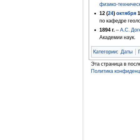
физико-техническ
12 (
24
)
октября
по кафедре геол
1894
г.
–
А.С. Дог
Академии наук.
Категории
:
Даты
Эта страница в посл
Политика конфиденц