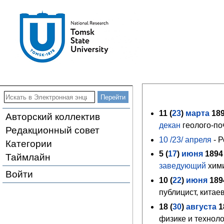
11 (
23
)
марта
18
Авторский коллектив
декан
геолого-по
Редакционный совет
10 /23/ апреля
- Р
Категории
5 (
17
)
июня
1894
Таймлайн
заведующий
хими
Войти
10 (
22
)
июня
189
публицист, китае
18 (
30
)
августа
1
физике и технол