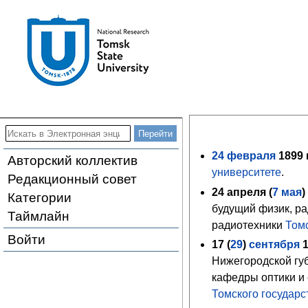
24
февраля
1899
г
Авторский коллектив
университете
.
Редакционный совет
24 апреля (
7
мая
Категории
будущий физик, р
Таймлайн
радиотехники
Том
Войти
17 (
29
)
сентября
Нижегородской гу
кафедры оптики и
Томского государс