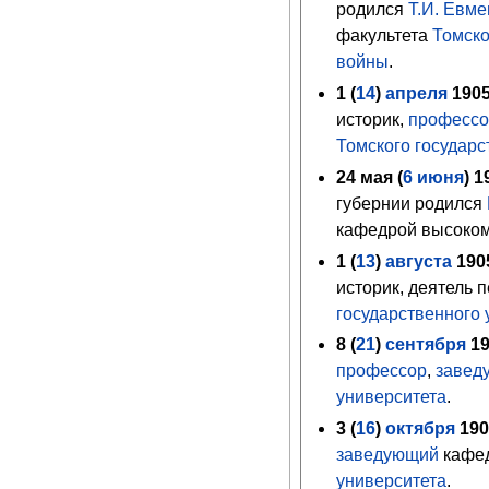
родился
Т.И. Евм
факультета
Томско
войны
.
1 (
14
)
апреля
190
историк,
професс
Томского государс
24 мая (
6
июня
)
1
губернии родился
кафедрой высоко
1 (
13
)
августа
190
историк, деятель 
государственного 
8 (
21
)
сентября
1
профессор
,
завед
университета
.
3 (
16
)
октября
19
заведующий
кафед
университета
.