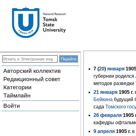
7 (
20
)
января
190
Авторский коллектив
губернии родился
Редакционный совет
методов разведки
Категории
21
января
1905
г.
Таймлайн
Бейкина
будущий 
Войти
сада
Томского гос
26
февраля
1905
г
кафедры офтальмо
9
апреля
1905
г.
в