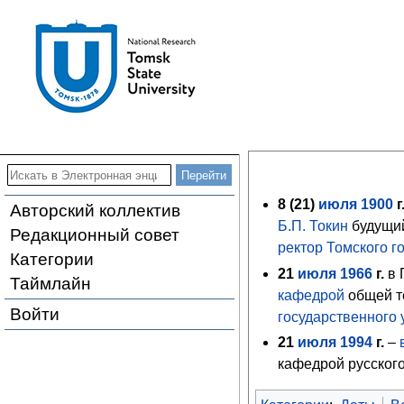
8 (
21
)
июля
1900
г
Авторский коллектив
Б.П. Токин
будущий
Редакционный совет
ректор
Томского г
Категории
21
июля
1966
г.
в 
Таймлайн
кафедрой
общей те
Войти
государственного 
21
июля
1994
г.
–
кафедрой русског